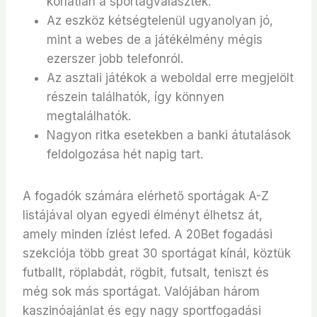
korlátlan a sportágválaszték.
Az eszköz kétségtelenül ugyanolyan jó,
mint a webes de a játékélmény mégis
ezerszer jobb telefonról.
Az asztali játékok a weboldal erre megjelölt
részein találhatók, így könnyen
megtalálhatók.
Nagyon ritka esetekben a banki átutalások
feldolgozása hét napig tart.
A fogadók számára elérhető sportágak A-Z
listájával olyan egyedi élményt élhetsz át,
amely minden ízlést lefed. A 20Bet fogadási
szekciója több great 30 sportágat kínál, köztük
futballt, röplabdát, rögbit, futsalt, teniszt és
még sok más sportágat. Valójában három
kaszinóajánlat és egy nagy sportfogadási