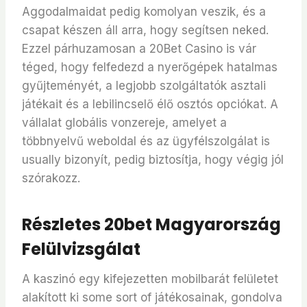
Aggodalmaidat pedig komolyan veszik, és a
csapat készen áll arra, hogy segítsen neked.
Ezzel párhuzamosan a 20Bet Casino is vár
téged, hogy felfedezd a nyerőgépek hatalmas
gyűjteményét, a legjobb szolgáltatók asztali
játékait és a lebilincselő élő osztós opciókat. A
vállalat globális vonzereje, amelyet a
többnyelvű weboldal és az ügyfélszolgálat is
usually bizonyít, pedig biztosítja, hogy végig jól
szórakozz.
Részletes 20bet Magyarország
Felülvizsgálat
A kaszinó egy kifejezetten mobilbarát felületet
alakított ki some sort of játékosainak, gondolva