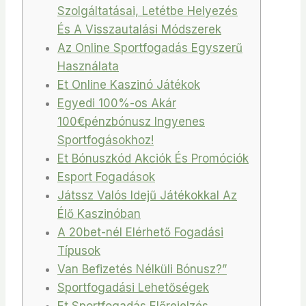
Szolgáltatásai, Letétbe Helyezés
És A Visszautalási Módszerek
Az Online Sportfogadás Egyszerű
Használata
Et Online Kaszinó Játékok
Egyedi 100%-os Akár
100€pénzbónusz Ingyenes
Sportfogásokhoz!
Et Bónuszkód Akciók És Promóciók
Esport Fogadások
Játssz Valós Idejű Játékokkal Az
Élő Kaszinóban
A 20bet-nél Elérhető Fogadási
Típusok
Van Befizetés Nélküli Bónusz?”
Sportfogadási Lehetőségek
Et Sportfogadás Előrejelzés