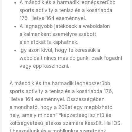
A második és a harmadik legnépszerűbb
sports activity a tenisz és a kosárlabda
176, illetve 164 eseménnyel.
A legnagyobb játékosok a weboldalon
alkalmanként személyre szabott
ajánlatokat is kaphatnak.
Így azon kívül, hogy felkeressük a
weboldalt nincs más dolgunk, csak fogadni
vagy épp kaszinózni.
A második és the harmadik legnépszerűbb
sports activity a tenisz és a kosárlabda 176,
illetve 164 eseménnyel. Összességében
elmondható, hogy a 20Bet egy megbízható
hely, amely minden” “képzettségi szintű és
költségvetésű játékos számára készült. Ha iOS-
t használunk és a mobilunkra szeretnénk