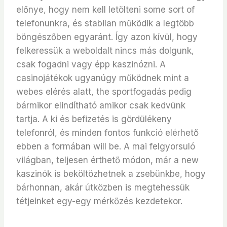
előnye, hogy nem kell letölteni some sort of
telefonunkra, és stabilan működik a legtöbb
böngészőben egyaránt. Így azon kívül, hogy
felkeressük a weboldalt nincs más dolgunk,
csak fogadni vagy épp kaszinózni. A
casinojátékok ugyanúgy működnek mint a
webes elérés alatt, the sportfogadás pedig
bármikor elindítható amikor csak kedvünk
tartja. A ki és befizetés is gördülékeny
telefonról, és minden fontos funkció elérhető
ebben a formában will be. A mai felgyorsuló
világban, teljesen érthető módon, már a new
kaszinók is beköltözhetnek a zsebünkbe, hogy
bárhonnan, akár útközben is megtehessük
tétjeinket egy-egy mérkőzés kezdetekor.