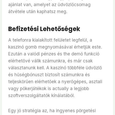
ajánlat van, amelyet az üdvözlőcsomag
átvétele után kaphatsz meg.
Befizetési Lehetőségek
A telefonra kialakított felületet legfelül, a
kaszinó gomb megnyomásával érhetjük este.
Ezután a valódi pénzes és the demó funkció
elérhetővé válik számunkra, és már csak
választanunk kell. A kaszinó többféle üdvözlő
és hűségbónuszt biztosít számunkra és
teljeskörűen elérhetőek a nyerőgépes, asztali
vagy pókerjátékok is actually a legjobb
szoftverszolgáltatók kínálatából.
Egy jó stratégia az, ha ingyenes pörgetési