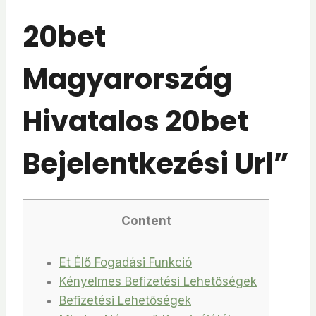
20bet
Magyarország
Hivatalos 20bet
Bejelentkezési Url”
Content
Et Élő Fogadási Funkció
Kényelmes Befizetési Lehetőségek
Befizetési Lehetőségek