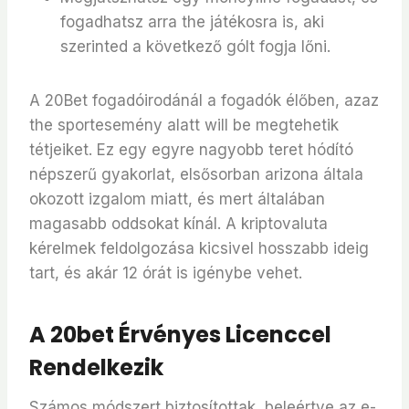
fogadhatsz arra the játékosra is, aki
szerinted a következő gólt fogja lőni.
A 20Bet fogadóirodánál a fogadók élőben, azaz
the sportesemény alatt will be megtehetik
tétjeiket. Ez egy egyre nagyobb teret hódító
népszerű gyakorlat, elsősorban arizona általa
okozott izgalom miatt, és mert általában
magasabb oddsokat kínál. A kriptovaluta
kérelmek feldolgozása kicsivel hosszabb ideig
tart, és akár 12 órát is igénybe vehet.
A 20bet Érvényes Licenccel
Rendelkezik
Számos módszert biztosítottak, beleértve az e-