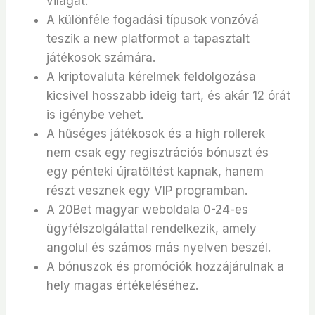
világát.
A különféle fogadási típusok vonzóvá
teszik a new platformot a tapasztalt
játékosok számára.
A kriptovaluta kérelmek feldolgozása
kicsivel hosszabb ideig tart, és akár 12 órát
is igénybe vehet.
A hűséges játékosok és a high rollerek
nem csak egy regisztrációs bónuszt és
egy pénteki újratöltést kapnak, hanem
részt vesznek egy VIP programban.
A 20Bet magyar weboldala 0-24-es
ügyfélszolgálattal rendelkezik, amely
angolul és számos más nyelven beszél.
A bónuszok és promóciók hozzájárulnak a
hely magas értékeléséhez.