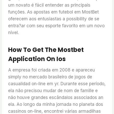
um novato é fácil entender as principais
funções. As apostas em futebol em MostBet
oferecem aos entusiastas a possibility de se
entra?ar com seu esporte favorito em um novo
nível.
How To Get The Mostbet
Application On Ios
A empresa foi criada em 2008 e apareceu
simply no mercado brasileiro de jogos de
casualidad on-line em yr. Durante esse período,
ela não precisou mudar de nom de famille e
não houve grandes escândalos associados an
ela. Ao longo da minha jornada no planeta dos
cassinos on-line, encontrei várias armadilhas