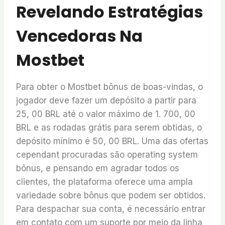
Revelando Estratégias
Vencedoras Na
Mostbet
Para obter o Mostbet bônus de boas-vindas, o
jogador deve fazer um depósito a partir para
25, 00 BRL até o valor máximo de 1. 700, 00
BRL e as rodadas grátis para serem obtidas, o
depósito mínimo é 50, 00 BRL. Uma das ofertas
cependant procuradas são operating system
bônus, e pensando em agradar todos os
clientes, the plataforma oferece uma ampla
variedade sobre bônus que podem ser obtidos.
Para despachar sua conta, é necessário entrar
em contato com um suporte por meio da linha