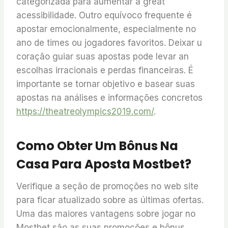
categorizada para aumentar a great
acessibilidade. Outro equívoco frequente é
apostar emocionalmente, especialmente no
ano de times ou jogadores favoritos. Deixar u
coração guiar suas apostas pode levar an
escolhas irracionais e perdas financeiras. É
importante se tornar objetivo e basear suas
apostas na análises e informações concretos
https://theatreolympics2019.com/
.
Como Obter Um Bônus Na
Casa Para Aposta Mostbet?
Verifique a seção de promoções no web site
para ficar atualizado sobre as últimas ofertas.
Uma das maiores vantagens sobre jogar no
Mostbet são as suas promoções e bônus