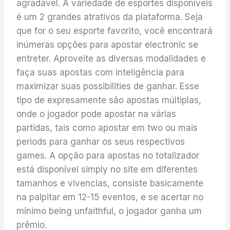
agradável. A variedade de esportes disponíveis
é um 2 grandes atrativos da plataforma. Seja
que for o seu esporte favorito, você encontrará
inúmeras opções para apostar electronic se
entreter. Aproveite as diversas modalidades e
faça suas apostas com inteligência para
maximizar suas possibilities de ganhar​. Esse
tipo de expresamente são apostas múltiplas,
onde o jogador pode apostar na várias
partidas, tais como apostar em two ou mais
periods para ganhar os seus respectivos
games. A opção para apostas no totalizador
está disponível simply no site em diferentes
tamanhos e vivencias, consiste basicamente
na palpitar em 12-15 eventos, e se acertar no
mínimo being unfaithful, o jogador ganha um
prêmio.