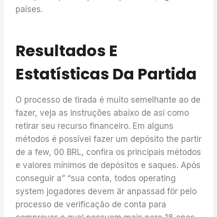
países.
Resultados E
Estatísticas Da Partida
O processo de tirada é muito semelhante ao de
fazer, veja as instruções abaixo de asi como
retirar seu recurso financeiro. Em alguns
métodos é possível fazer um depósito the partir
de a few, 00 BRL, confira os principais métodos
e valores mínimos de depósitos e saques. Após
conseguir a” “sua conta, todos operating
system jogadores devem är anpassad för pelo
processo de verificação de conta para