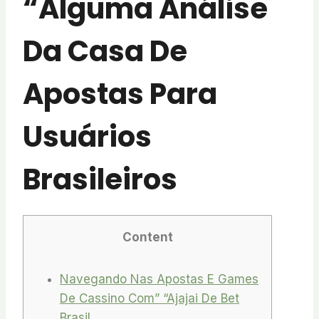
“Alguma Análise
Da Casa De
Apostas Para
Usuários
Brasileiros
Content
Navegando Nas Apostas E Games
De Cassino Com” “Ajajai De Bet
Brasil