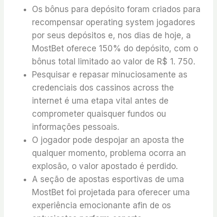
Os bônus para depósito foram criados para
recompensar operating system jogadores
por seus depósitos e, nos dias de hoje, a
MostBet oferece 150% do depósito, com o
bônus total limitado ao valor de R$ 1. 750.
Pesquisar e repasar minuciosamente as
credenciais dos cassinos across the
internet é uma etapa vital antes de
comprometer quaisquer fundos ou
informações pessoais.
O jogador pode despojar an aposta the
qualquer momento, problema ocorra an
explosão, o valor apostado é perdido.
A seção de apostas esportivas de uma
MostBet foi projetada para oferecer uma
experiência emocionante afin de os