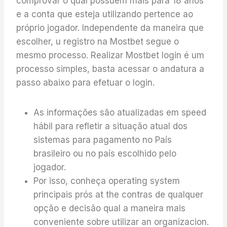
comprovar o qual possuem mais para 18 anos
e a conta que esteja utilizando pertence ao
próprio jogador. Independente da maneira que
escolher, u registro na Mostbet segue o
mesmo processo. Realizar Mostbet login é um
processo simples, basta acessar o andatura a
passo abaixo para efetuar o login.
As informações são atualizadas em speed
hábil para refletir a situação atual dos
sistemas para pagamento no País
brasileiro ou no país escolhido pelo
jogador.
Por isso, conheça operating system
principais prós at the contras de qualquer
opção e decisão qual a maneira mais
conveniente sobre utilizar an organizacion.