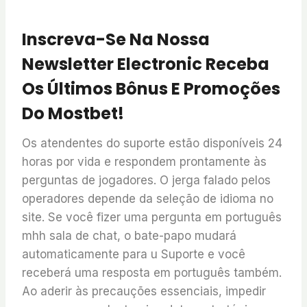
Inscreva-Se Na Nossa
Newsletter Electronic Receba
Os Últimos Bônus E Promoções
Do Mostbet!
Os atendentes do suporte estão disponíveis 24
horas por vida e respondem prontamente às
perguntas de jogadores. O jerga falado pelos
operadores depende da seleção de idioma no
site. Se você fizer uma pergunta em português
mhh sala de chat, o bate-papo mudará
automaticamente para u Suporte e você
receberá uma resposta em português também.
Ao aderir às precauções essenciais, impedir