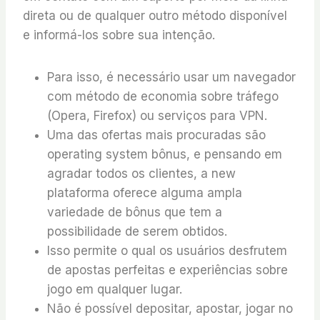
direta ou de qualquer outro método disponível
e informá-los sobre sua intenção.
Para isso, é necessário usar um navegador
com método de economia sobre tráfego
(Opera, Firefox) ou serviços para VPN.
Uma das ofertas mais procuradas são
operating system bônus, e pensando em
agradar todos os clientes, a new
plataforma oferece alguma ampla
variedade de bônus que tem a
possibilidade de serem obtidos.
Isso permite o qual os usuários desfrutem
de apostas perfeitas e experiências sobre
jogo em qualquer lugar.
Não é possível depositar, apostar, jogar no