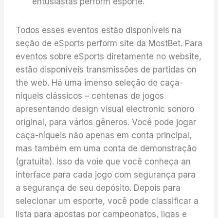
entusiastas perform esporte.
Todos esses eventos estão disponíveis na
seção de eSports perform site da MostBet. Para
eventos sobre eSports diretamente no website,
estão disponíveis transmissões de partidas on
the web. Há uma imenso seleção de caça-
níqueis clássicos – centenas de jogos
apresentando design visual electronic sonoro
original, para vários gêneros. Você pode jogar
caça-níqueis não apenas em conta principal,
mas também em uma conta de demonstração
(gratuita). Isso da voie que você conheça an
interface para cada jogo com segurança para
a segurança de seu depósito. Depois para
selecionar um esporte, você pode classificar a
lista para apostas por campeonatos, ligas e