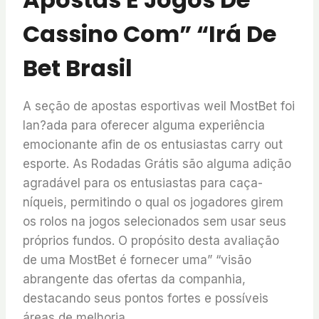
Cassino Com” “Irá De
Bet Brasil
A seção de apostas esportivas weil MostBet foi
lan?ada para oferecer alguma experiência
emocionante afin de os entusiastas carry out
esporte. As Rodadas Grátis são alguma adição
agradável para os entusiastas para caça-
níqueis, permitindo o qual os jogadores girem
os rolos na jogos selecionados sem usar seus
próprios fundos. O propósito desta avaliação
de uma MostBet é fornecer uma” “visão
abrangente das ofertas da companhia,
destacando seus pontos fortes e possíveis
áreas de melhoria.