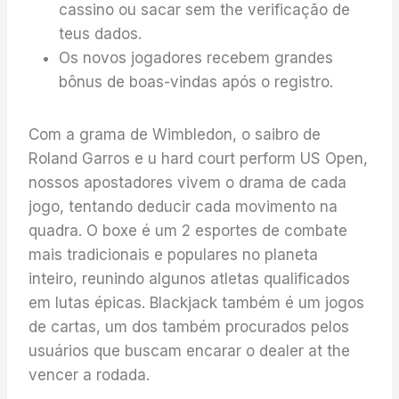
cassino ou sacar sem the verificação de
teus dados.
Os novos jogadores recebem grandes
bônus de boas-vindas após o registro.
Com a grama de Wimbledon, o saibro de
Roland Garros e u hard court perform US Open,
nossos apostadores vivem o drama de cada
jogo, tentando deducir cada movimento na
quadra. O boxe é um 2 esportes de combate
mais tradicionais e populares no planeta
inteiro, reunindo algunos atletas qualificados
em lutas épicas. Blackjack também é um jogos
de cartas, um dos também procurados pelos
usuários que buscam encarar o dealer at the
vencer a rodada.