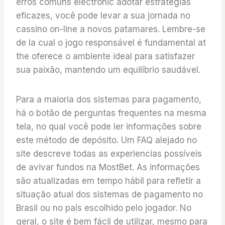
erros comuns electronic adotar estratégias
eficazes, você pode levar a sua jornada no
cassino on-line a novos patamares. Lembre-se
de la cual o jogo responsável é fundamental at
the oferece o ambiente ideal para satisfazer
sua paixão, mantendo um equilíbrio saudável.
Para a maioria dos sistemas para pagamento,
há o botão de perguntas frequentes na mesma
tela, no qual você pode ler informações sobre
este método de depósito. Um FAQ alejado no
site descreve todas as experiencias possíveis
de avivar fundos na MostBet. As informações
são atualizadas em tempo hábil para refletir a
situação atual dos sistemas de pagamento no
Brasil ou no país escolhido pelo jogador. No
geral, o site é bem fácil de utilizar, mesmo para