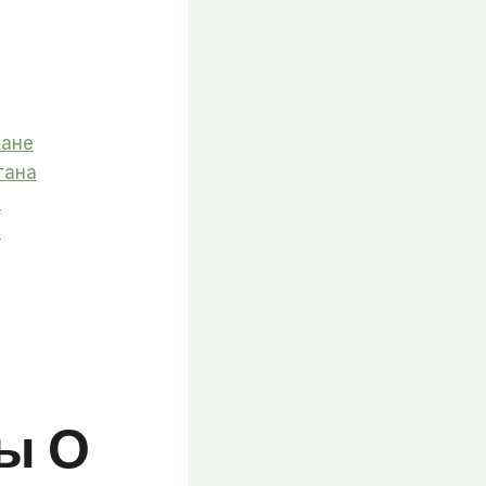
тане
тана
а
е
ы О