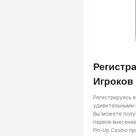
Регистр
Игроков 
Регистрируясь в
удивительными 
Вы можете полу
первое внесение
Pin-Up Casino 