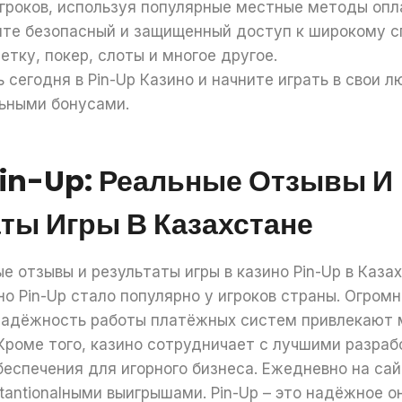
игроков, используя популярные местные методы опл
ите безопасный и защищенный доступ к широкому с
летку, покер, слоты и многое другое.
 сегодня в Pin-Up Казино и начните играть в свои 
льными бонусами.
Pin-Up: Реальные Отзывы И
ты Игры В Казахстане
 отзывы и результаты игры в казино Pin-Up в Каза
но Pin-Up стало популярно у игроков страны. Огром
 надёжность работы платёжных систем привлекают
Кроме того, казино сотрудничает с лучшими разра
еспечения для игорного бизнеса. Ежедневно на са
tantionalными выигрышами. Pin-Up – это надёжное о