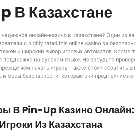
p В Казахстане
 надежное онлайн-казино в Казахстане? Один из ва
ователи с highly rated this online casino за безопасн
ежей и широкий выбор игровых автоматов. Кроме то
а поддержка на русском языке. Не забудьте провер
 прежде чем начать играть. Также стоит обратить в
о и меры безопасности, которые они предпринимаю
ы В Pin-Up Казино Онлайн:
Игроки Из Казахстана