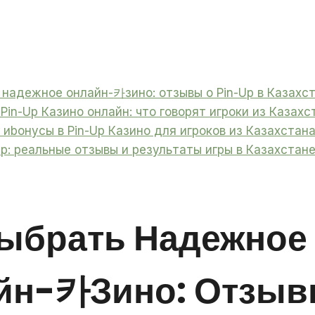
 надежное онлайн-카зино: отзывы о Pin-Up в Казахс
 Pin-Up Казино онлайн: что говорят игроки из Казахс
 иboнусы в Pin-Up Казино для игроков из Казахстан
Up: реальные отзывы и результаты игры в Казахстан
Выбрать Надежное
йн-카зино: Отзыв