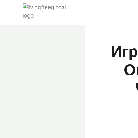
Skip
to
content
Игр
О