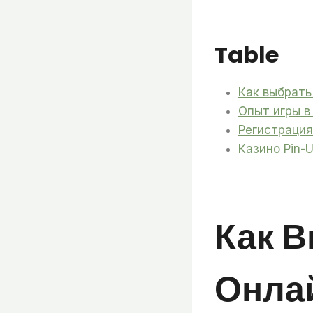
Table
Как выбрать
Опыт игры в
Регистрация
Казино Pin-
Как 
Онла