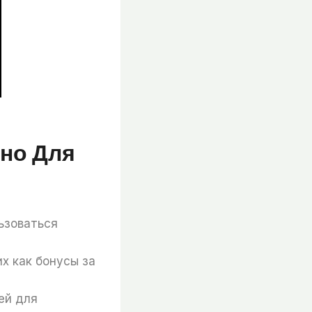
ино Для
льзоваться
х как бонусы за
ей для