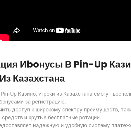
ация Иboнусы В Pin-Up Каз
Из Казахстана
 Pin-Up Казино, игроки из Казахстана смогут воспо
бонусами за регистрацию.
чить доступ к широкому спектру преимуществ, таки
 средств и крутые бесплатные ротации.
предоставляет надежную и удобную систему платеж