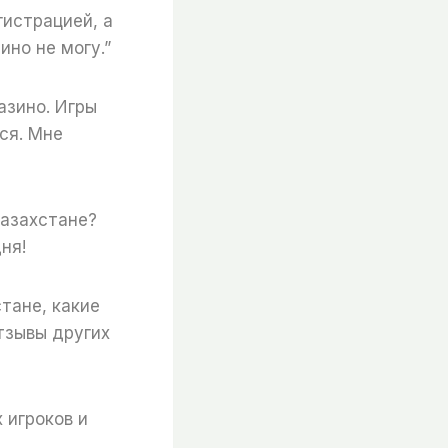
гистрацией, а
ино не могу.”
азино. Игры
ся. Мне
Казахстане?
ня!
стане, какие
тзывы других
 игроков и