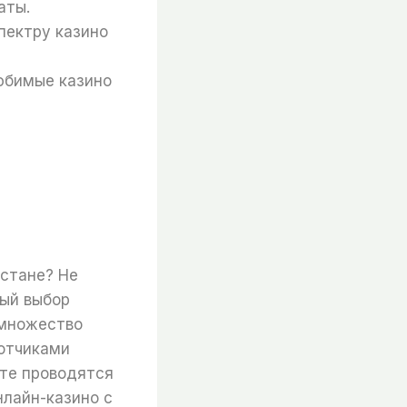
аты.
пектру казино
любимые казино
хстане? Не
ный выбор
 множество
ботчиками
йте проводятся
нлайн-казино с