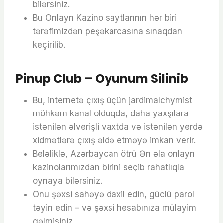
bilərsiniz.
Bu Onlayn Kazino saytlarının hər biri
tərəfimizdən peşəkarcasına sınaqdan
keçirilib.
Pinup Club – Oyunum Silinib
Bu, internetə çıxış üçün jardimalchymist
möhkəm kanal olduqda, daha yaxşılara
istənilən əlverişli vaxtda və istənilən yerdə
xidmətlərə çıxış əldə etməyə imkan verir.
Beləliklə, Azərbaycan ötrü Ən əla onlayn
kazinolarımızdan birini seçib rahatlıqla
oynaya bilərsiniz.
Onu şəxsi sahəyə daxil edin, güclü parol
təyin edin – və şəxsi hesabınıza mülayim
gəlmisiniz.