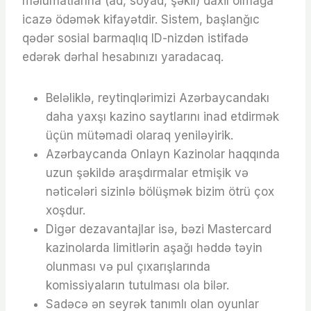
məlumatlarına (ad, soyad, şəkil) daxil olmağa
icazə ödəmək kifayətdir. Sistem, başlanğıc
qədər sosial barmaqlıq ID-nizdən istifadə
edərək dərhal hesabınızı yaradacaq.
Beləliklə, reytinqlərimizi Azərbaycandakı
daha yaxşı kazino saytlarını inad etdirmək
üçün mütəmadi olaraq yeniləyirik.
Azərbaycanda Onlayn Kazinolar haqqında
uzun şəkildə araşdırmalar etmişik və
nəticələri sizinlə bölüşmək bizim ötrü çox
xoşdur.
Digər dezavantajlar isə, bəzi Mastercard
kazinolarda limitlərin aşağı həddə təyin
olunması və pul çıxarışlarında
komissiyaların tutulması ola bilər.
Sadəcə ən seyrək tanımlı olan oyunlar