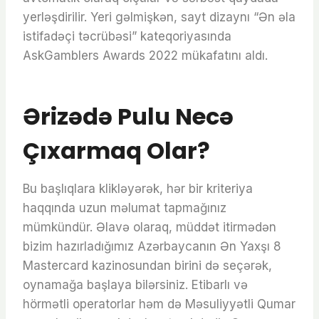
yerləşdirilir. Yeri gəlmişkən, sayt dizaynı “Ən əla
istifadəçi təcrübəsi” kateqoriyasında
AskGamblers Awards 2022 mükafatını aldı.
Ərizədə Pulu Necə
Çıxarmaq Olar?
Bu başlıqlara klikləyərək, hər bir kriteriya
haqqında uzun məlumat tapmağınız
mümkündür. Əlavə olaraq, müddət itirmədən
bizim hazırladığımız Azərbaycanın Ən Yaxşı 8
Mastercard kazinosundan birini də seçərək,
oynamağa başlaya bilərsiniz. Etibarlı və
hörmətli operatorlar həm də Məsuliyyətli Qumar