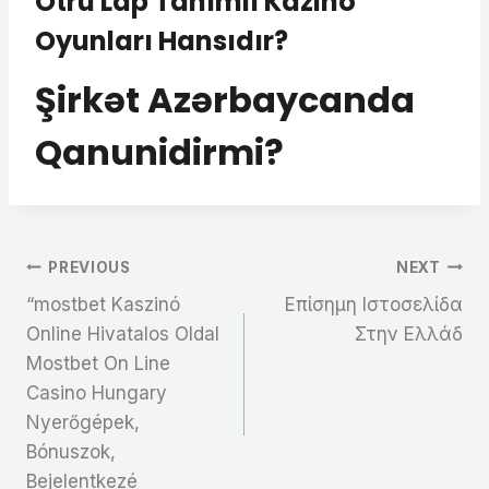
Ötrü Lap Tanımlı Kazino
Oyunları Hansıdır?
Şirkət Azərbaycanda
Qanunidirmi?
Post
PREVIOUS
NEXT
“mostbet Kaszinó
Επίσημη Ιστοσελίδα
Navigation
Online Hivatalos Oldal
Στην Ελλάδ
Mostbet On Line
Casino Hungary
Nyerőgépek,
Bónuszok,
Bejelentkezé