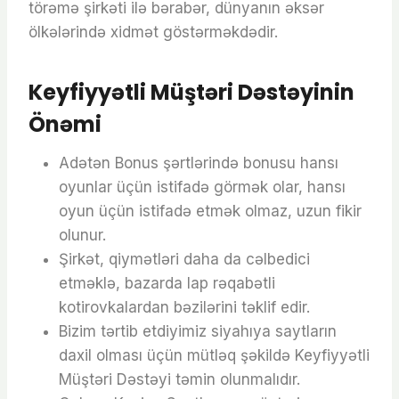
törəmə şirkəti ilə bərabər, dünyanın əksər
ölkələrində xidmət göstərməkdədir.
Keyfiyyətli Müştəri Dəstəyinin
Önəmi
Adətən Bonus şərtlərində bonusu hansı
oyunlar üçün istifadə görmək olar, hansı
oyun üçün istifadə etmək olmaz, uzun fikir
olunur.
Şirkət, qiymətləri daha da cəlbedici
etməklə, bazarda lap rəqabətli
kotirovkalardan bəzilərini təklif edir.
Bizim tərtib etdiyimiz siyahıya saytların
daxil olması üçün mütləq şəkildə Keyfiyyətli
Müştəri Dəstəyi təmin olunmalıdır.