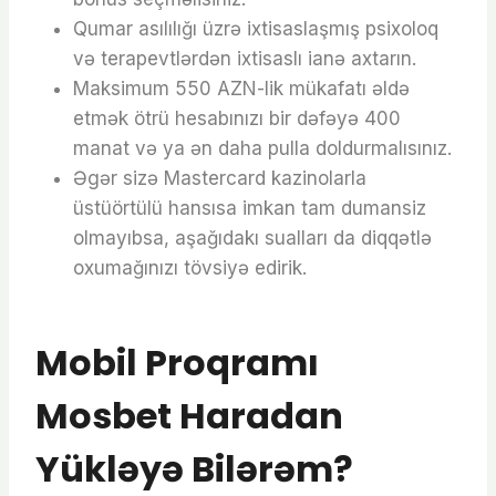
Qumar asılılığı üzrə ixtisaslaşmış psixoloq
və terapevtlərdən ixtisaslı ianə axtarın.
Maksimum 550 AZN-lik mükafatı əldə
etmək ötrü hesabınızı bir dəfəyə 400
manat və ya ən daha pulla doldurmalısınız.
Əgər sizə Mastercard kazinolarla
üstüörtülü hansısa imkan tam dumansiz
olmayıbsa, aşağıdakı sualları da diqqətlə
oxumağınızı tövsiyə edirik.
Mobil Proqramı
Mosbet Haradan
Yükləyə Bilərəm?