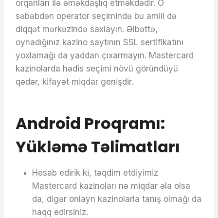
orqanları ilə əməkdaşlıq etməkdədir. O
səbəbdən operator seçimində bu amili də
diqqət mərkəzində saxlayın. Əlbəttə,
oynadığınız kazino saytının SSL sertifikatını
yoxlamağı da yaddan çıxarmayın. Mastercard
kazinolarda hədis seçimi növü göründüyü
qədər, kifayət miqdar genişdir.
Android Proqramı:
Yükləmə Təlimatları
Hesab edirik ki, təqdim etdiyimiz
Mastercard kazinoları nə miqdar əla olsa
da, digər onlayn kazinolarla tanış olmağı da
haqq edirsiniz.