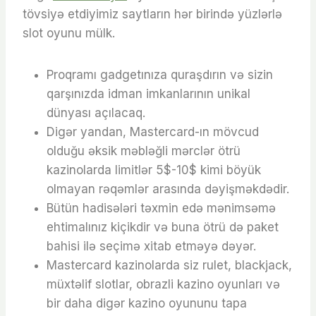
tövsiyə etdiyimiz saytların hər birində yüzlərlə
slot oyunu mülk.
Proqramı gadgetınıza quraşdırın və sizin
qarşınızda idman imkanlarının unikal
dünyası açılacaq.
Digər yandan, Mastercard-ın mövcud
olduğu əksik məbləğli mərclər ötrü
kazinolarda limitlər 5$-10$ kimi böyük
olmayan rəqəmlər arasında dəyişməkdədir.
Bütün hadisələri təxmin edə mənimsəmə
ehtimalınız kiçikdir və buna ötrü də paket
bahisi ilə seçimə xitab etməyə dəyər.
Mastercard kazinolarda siz rulet, blackjack,
müxtəlif slotlar, obrazli kazino oyunları və
bir daha digər kazino oyununu tapa