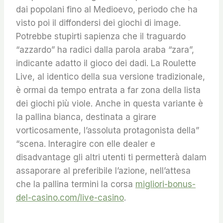
dai popolani fino al Medioevo, periodo che ha
visto poi il diffondersi dei giochi di image.
Potrebbe stupirti sapienza che il traguardo
“azzardo” ha radici dalla parola araba “zara”,
indicante adatto il gioco dei dadi. La Roulette
Live, al identico della sua versione tradizionale,
è ormai da tempo entrata a far zona della lista
dei giochi più viole. Anche in questa variante è
la pallina bianca, destinata a girare
vorticosamente, l’assoluta protagonista della”
“scena. Interagire con elle dealer e
disadvantage gli altri utenti ti permetterà dalam
assaporare al preferibile l’azione, nell’attesa
che la pallina termini la corsa
migliori-bonus-
del-casino.com/live-casino
.