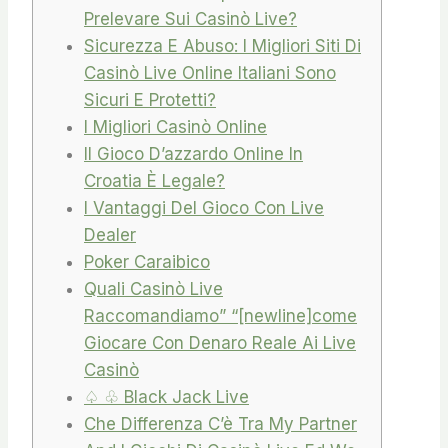
Prelevare Sui Casinò Live?
Sicurezza E Abuso: I Migliori Siti Di
Casinò Live Online Italiani Sono
Sicuri E Protetti?
I Migliori Casinò Online
Il Gioco D’azzardo Online In
Croatia È Legale?
I Vantaggi Del Gioco Con Live
Dealer
Poker Caraibico
Quali Casinò Live
Raccomandiamo” “[newline]come
Giocare Con Denaro Reale Ai Live
Casinò
♤ ♧ Black Jack Live
Che Differenza C’è Tra My Partner