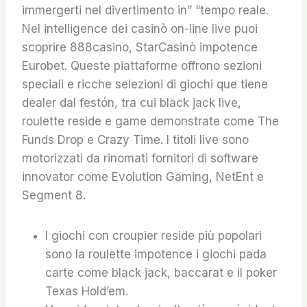
immergerti nel divertimento in” “tempo reale.
Nel intelligence dei casinò on-line live puoi
scoprire 888casino, StarCasinò impotence
Eurobet. Queste piattaforme offrono sezioni
speciali e ricche selezioni di giochi que tiene
dealer dal festón, tra cui black jack live,
roulette reside e game demonstrate come The
Funds Drop e Crazy Time. I titoli live sono
motorizzati da rinomati fornitori di software
innovator come Evolution Gaming, NetEnt e
Segment 8.
I giochi con croupier reside più popolari
sono la roulette impotence i giochi pada
carte come black jack, baccarat e il poker
Texas Hold’em.