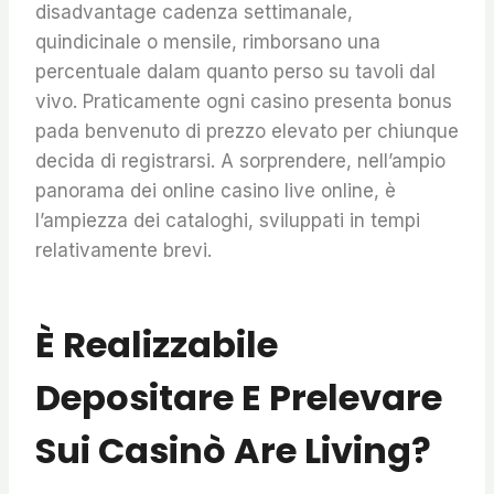
disadvantage cadenza settimanale,
quindicinale o mensile, rimborsano una
percentuale dalam quanto perso su tavoli dal
vivo. Praticamente ogni casino presenta bonus
pada benvenuto di prezzo elevato per chiunque
decida di registrarsi. A sorprendere, nell’ampio
panorama dei online casino live online, è
l’ampiezza dei cataloghi, sviluppati in tempi
relativamente brevi.
È Realizzabile
Depositare E Prelevare
Sui Casinò Are Living?