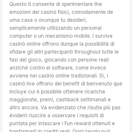
Questo ti consente di sperimentare the
emozioni dei casinò fisici, comodamente de
uma casa o ovunque tu desideri,
semplicemente utilizzando un personal
computer o un mecanismo mobile. I survive
casinò online offrono dunque la possibilità di
sfidare gli altri partecipanti throughout tutte le
fasi del gioco, giocando con persone reali
anziché contro el software, come invece
avviene nei casinò online tradizionali. Sì, i
casinò live offrono dei benefit di benvenuto que
incluye cui è possibile ottenere ricariche
maggiorate, premi, cashback settimanali e
altro ancora. Va evidenziato che risulta più pas
évident riuscire a osservare i requisiti di
puntata per intascare i Fun reward ottenuti e
trasformarli in crediti reali. Ogni tavolo può