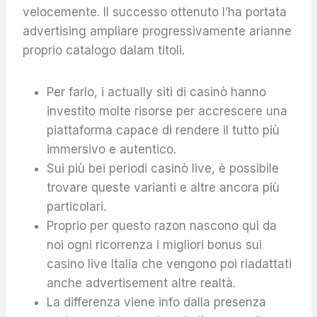
velocemente. Il successo ottenuto l’ha portata
advertising ampliare progressivamente arianne
proprio catalogo dalam titoli.
Per farlo, i actually siti di casinò hanno
investito molte risorse per accrescere una
piattaforma capace di rendere il tutto più
immersivo e autentico.
Sui più bei periodi casinò live, è possibile
trovare queste varianti e altre ancora più
particolari.
Proprio per questo razon nascono qui da
noi ogni ricorrenza i migliori bonus sui
casino live Italia che vengono poi riadattati
anche advertisement altre realtà.
La differenza viene info dalla presenza