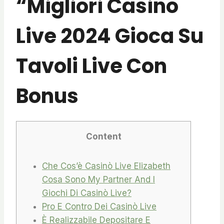
“Migliori Casino
Live 2024 Gioca Su
Tavoli Live Con
Bonus
Content
Che Cos’è Casinò Live Elizabeth
Cosa Sono My Partner And I
Giochi Di Casinò Live?
Pro E Contro Dei Casinò Live
È Realizzabile Depositare E