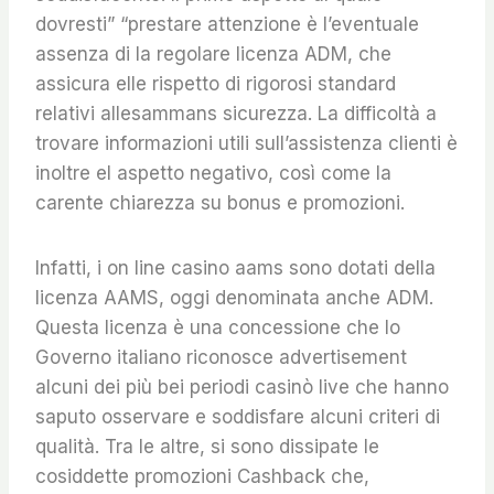
dovresti” “prestare attenzione è l’eventuale
assenza di la regolare licenza ADM, che
assicura elle rispetto di rigorosi standard
relativi allesammans sicurezza. La difficoltà a
trovare informazioni utili sull’assistenza clienti è
inoltre el aspetto negativo, così come la
carente chiarezza su bonus e promozioni.
Infatti, i on line casino aams sono dotati della
licenza AAMS, oggi denominata anche ADM.
Questa licenza è una concessione che lo
Governo italiano riconosce advertisement
alcuni dei più bei periodi casinò live che hanno
saputo osservare e soddisfare alcuni criteri di
qualità. Tra le altre, si sono dissipate le
cosiddette promozioni Cashback che,