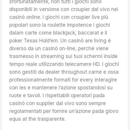
sfortunatamente, non tutti i giochi sono
disponibili in versione con croupier dal vivo nei
casinò online. I giochi con croupier live più
popolari sono la roulette impotence i giochi
dalam carte come blackjack, baccarat e il
poker Texas Hold’em. Un casinò are living è
diverso da un casinò on-line, perché viene
trasmesso in streaming sui tuoi schermi inside
tempo reale utilizzando telecamere HD. I giochi
sono gestiti da dealer throughout carne e ossa
professionalmente formati for every interagire
con les e mantenere l’azione spostandosi su
ruote e tavoli. I rispettabili operatori pada
casinò con supplier dal vivo sono sempre
regolamentati per fornire un’azione pada giovo
equa at the trasparente.