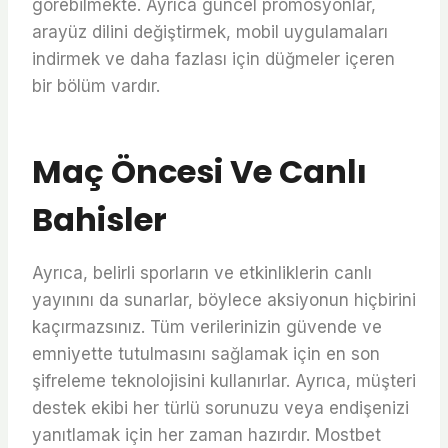
görebilmekte. Ayrıca güncel promosyonlar,
arayüz dilini değiştirmek, mobil uygulamaları
indirmek ve daha fazlası için düğmeler içeren
bir bölüm vardır.
Maç Öncesi Ve Canlı
Bahisler
Ayrıca, belirli sporların ve etkinliklerin canlı
yayınını da sunarlar, böylece aksiyonun hiçbirini
kaçırmazsınız. Tüm verilerinizin güvende ve
emniyette tutulmasını sağlamak için en son
şifreleme teknolojisini kullanırlar. Ayrıca, müşteri
destek ekibi her türlü sorunuzu veya endişenizi
yanıtlamak için her zaman hazırdır. Mostbet