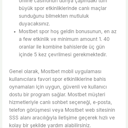
online casinonun dünya çapındaki tüm
büyük spor etkinliklerinde canlı maçlar
sunduğunu bilmekten mutluluk
duyacaksınız.
Mostbet spor hoş geldin bonusunun, en az
a few etkinlik ve minimum amount 1. 40
oranlar ile kombine bahislerde üç gün
içinde 5 kez çevrilmesi gerekmektedir.
Genel olarak, Mostbet mobil uygulaması
kullanıcılara favori spor etkinliklerine bahis
oynamaları için uygun, güvenli ve kullanıcı
dostu bir program sağlar. Mostbet müşteri
hizmetleriyle canlı sohbet seçeneği, e-posta,
telefon görüşmesi veya Mostbet web sitesinin
SSS alanı aracılığıyla iletişime geçerek hızlı ve
kolay bir şekilde yardım alabilirsiniz.