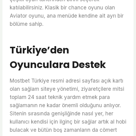
katılabilirsiniz. Klasik bir chance oyunu olan
Aviator oyunu, ana menüde kendine ait ayrı bir
bölüme sahip.
Türkiye’den
Oyunculara Destek
Mostbet Türkiye resmi adresi sayfası açık kartı
olan sağlam siteye yönetimi, ziyaretçilere mitsi
toplam 24 saat teknik yardım etmek para
sağlamanın ne kadar önemli olduğunu anlıyor.
Sitenin sırasında genişliğinde nasıl yer, her
kullanıcı kendisi için ilginç bir sağlar artık al hobi
bulacak ve bütün boş zamanların da cömert