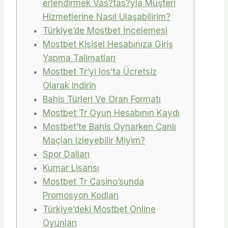
erlendirmek Vas?tas?yla Müşteri
Hizmetlerine Nasıl Ulaşabilirim?
Türkiye’de Mostbet İncelemesi
Mostbet Kişisel Hesabınıza Giriş
Yapma Talimatları
Mostbet Tr’yi Ios’ta Ücretsiz
Olarak Indirin
Bahis Türleri Ve Oran Formatı
Mostbet Tr Oyun Hesabının Kaydı
Mostbet’te Bahis Oynarken Canlı
Maçları Izleyebilir Miyim?
Spor Dalları
Kumar Lisansı
Mostbet Tr Casino’sunda
Promosyon Kodları
Türkiye’deki Mostbet Online
Oyunları