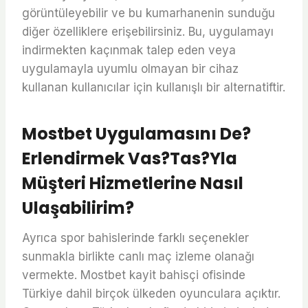
görüntüleyebilir ve bu kumarhanenin sunduğu
diğer özelliklere erişebilirsiniz. Bu, uygulamayı
indirmekten kaçınmak talep eden veya
uygulamayla uyumlu olmayan bir cihaz
kullanan kullanıcılar için kullanışlı bir alternatiftir.
Mostbet Uygulamasını De?
Erlendirmek Vas?tas?yla
Müşteri Hizmetlerine Nasıl
Ulaşabilirim?
Ayrıca spor bahislerinde farklı seçenekler
sunmakla birlikte canlı maç izleme olanağı
vermekte. Mostbet kayit bahisçi ofisinde
Türkiye dahil birçok ülkeden oyunculara açıktır.