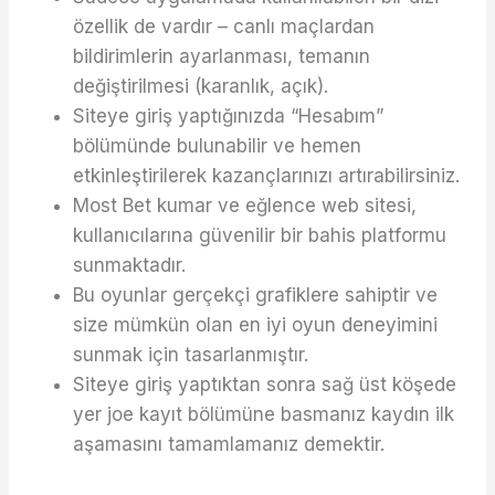
özellik de vardır – canlı maçlardan
bildirimlerin ayarlanması, temanın
değiştirilmesi (karanlık, açık).
Siteye giriş yaptığınızda “Hesabım”
bölümünde bulunabilir ve hemen
etkinleştirilerek kazançlarınızı artırabilirsiniz.
Most Bet kumar ve eğlence web sitesi,
kullanıcılarına güvenilir bir bahis platformu
sunmaktadır.
Bu oyunlar gerçekçi grafiklere sahiptir ve
size mümkün olan en iyi oyun deneyimini
sunmak için tasarlanmıştır.
Siteye giriş yaptıktan sonra sağ üst köşede
yer joe kayıt bölümüne basmanız kaydın ilk
aşamasını tamamlamanız demektir.