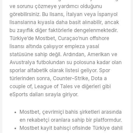
ve sorunu çözmeye yardımcı olduğunu
görebilirsiniz. Bu lisans, İtalyan veya İspanyol
lisanslarına kıyasla daha basit alınabilir, ancak
bu zayıflık diğer faktörlerle dengelenmektedir.
Türkiye’de Mostbet, Curaçao’nun offshore
lisansı altında çalışıyor empieza yasal
statüsüne sahip değil. Ardından, Amerikan ve
Avustralya futbolundan su polosuna kadar olan
sporlar alfabetik olarak listesi geliyor. Spor
türlerinden sonra, Counter–Strike, Dota a
couple of, League of Tales ve diğerleri gibi
eSports dalları sırayla giriyor.
Mostbet, çevrimiçi bahis şirketleri arasında
en rekabetçi oranlara sahip bir platformdur.
Mostbet kayit bahisçi ofisinde Türkiye dahil