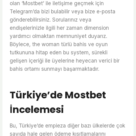
olan ‘Mostbet’ ile iletişime geçmek için
Telegram’da bizi bulabilir veya bize e-posta
gönderebilirsiniz. Sorularınız veya
endişelerinizle ilgili her zaman dimension
yardımcı olmaktan memnuniyet duyarız.
Böylece, the woman türlü bahis ve oyun
tutkununa hitap eden bu system, sürekli
gelişen içeriği ile üyelerine heyecan verici bir
bahis ortamı sunmayı başarmaktadır.
Türkiye’de Mostbet
İncelemesi
Bu, Türkiye’de empieza diğer bazı ülkelerde çok
sayıda hale gelen ödeme kısıtlamalarını