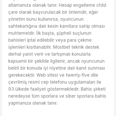
atlamanıza olanak tanır. Hesap engelleme child
çare olarak başvurulacak bir önlemdir, eğer
yönetim bunu kullanırsa, oyuncunun
sahtekarlığına dair kesin kanıtlara sahip olması
muhtemeldir. İlk başta, şüpheli suçlunun
bahisleri iptal edilebilir veya para çekme
işlemleri kısıtlanabilir. Mostbet teknik destek
derhal yanıt verir ve tartışmalı konularla
kapsamlı bir şekilde ilgilenir, ancak oyuncunun
belirli bir konuda iyi niyetine dair kanıt sunması
gerekecektir. Web sitesi ve twenty-five dile
çevrilmiş resmi cep telefonu uygulamaları ile
93 ülkede faaliyet göstermektedir. Bahis şirketi
neredeyse tüm sporlara ve siber sporlara bahis
yapmanıza olanak tanır.