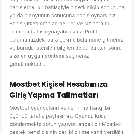
bahislerde, bir bahisçiyle bir etkinliğin sonucuna
ya da bir oyunun sonucuna bahis oynarsınız.
Bahis şirketi oranları belirler ve siz para bu
oranlara bahis oynayabilirsiniz. Profil
bölümünüzdeki para çekme bölümüne gitmeniz
ve burada istenilen bilgileri doldurduktan sonra
size en uygun yöntemi seçmeniz
gerekmektedir.
Mostbet Kişisel Hesabınıza
Giriş Yapma Talimatları
Mostbet oyuncuların verilerini herhangi bir
üçüncü tarafla paylaşmaz. Oyuncu kodu
göndermekte sorun yaşıyor, ancak bir Mostbet
destek temsilcisinin geri bildirime yanıt verdiğini