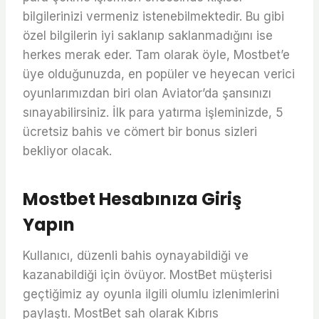
bilgilerinizi vermeniz istenebilmektedir. Bu gibi
özel bilgilerin iyi saklanıp saklanmadığını ise
herkes merak eder. Tam olarak öyle, Mostbet’e
üye olduğunuzda, en popüler ve heyecan verici
oyunlarımızdan biri olan Aviator’da şansınızı
sınayabilirsiniz. İlk para yatırma işleminizde, 5
ücretsiz bahis ve cömert bir bonus sizleri
bekliyor olacak.
Mostbet Hesabınıza Giriş
Yapın
Kullanıcı, düzenli bahis oynayabildiği ve
kazanabildiği için övüyor. MostBet müşterisi
geçtiğimiz ay oyunla ilgili olumlu izlenimlerini
paylaştı. MostBet sah olarak Kıbrıs