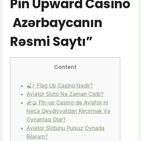
Pin Upward Casino
️ Azərbaycanın
Rəsmi Saytı”
Content
🍒⚡️ Flag Up Casino Nədir?
Avi̇ator Sloto Nə Zaman Çixib?
🛫🤝 Pin-up Casino-də Aviator-ni
Necə Qeydiyyatdan Keçirmək Və
Oynamaq Olar?
Aviator Slotunu Pulsuz Oynada
Bi̇lərəm?