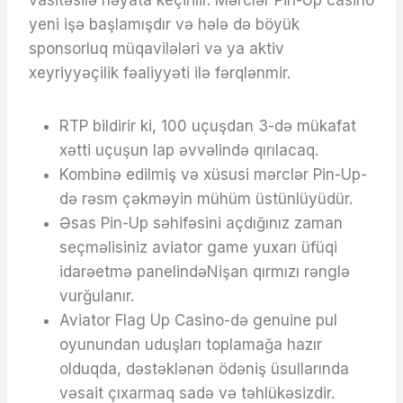
yeni işə başlamışdır və hələ də böyük
sponsorluq müqavilələri və ya aktiv
xeyriyyəçilik fəaliyyəti ilə fərqlənmir.
RTP bildirir ki, 100 uçuşdan 3-də mükafat
xətti uçuşun lap əvvəlində qırılacaq.
Kombinə edilmiş və xüsusi mərclər Pin-Up-
də rəsm çəkməyin mühüm üstünlüyüdür.
Əsas Pin-Up səhifəsini açdığınız zaman
seçməlisiniz aviator game yuxarı üfüqi
idarəetmə panelindəNişan qırmızı rənglə
vurğulanır.
Aviator Flag Up Casino-də genuine pul
oyunundan uduşları toplamağa hazır
olduqda, dəstəklənən ödəniş üsullarında
vəsait çıxarmaq sadə və təhlükəsizdir.