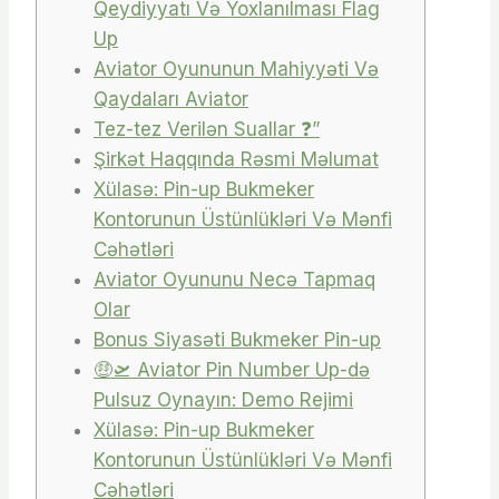
Qeydiyyatı Və Yoxlanılması Flag
Up
Aviator Oyununun Mahiyyəti Və
Qaydaları Aviator
Tez-tez Verilən Suallar ❓”
Şirkət Haqqında Rəsmi Məlumat
Xülasə: Pin-up Bukmeker
Kontorunun Üstünlükləri Və Mənfi
Cəhətləri
Aviator Oyununu Necə Tapmaq
Olar
Bonus Siyasəti Bukmeker Pin-up
🤑🛫 Aviator Pin Number Up-də
Pulsuz Oynayın: Demo Rejimi
Xülasə: Pin-up Bukmeker
Kontorunun Üstünlükləri Və Mənfi
Cəhətləri