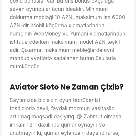
çoxlu bonuslar var. Bu ofis bonus ovçuluğu
sevən oyunçular üçün idealdır. Minimum
doldurma məbləği 10 AZN, maksimum isə 6000
AZN-dir. Mobil köçürmə xidmətlərindən,
həmçinin WebMoney və Yumani xidmətlərindən
istifadə edərkən maksimum model AZN təşkil
edir. Çıxarma, maksimum məbləğlərdə eyni
məhdudiyyətlərlə sadalanan bütün üsullarla
mümkündür.
Avi̇ator Sloto Nə Zaman Çixib?
Saytımızda biz sizin oyun təcrübənizi
təsdiqlərlə deyil, faydalı məzmun vasitəsilə
artırmaq məqsədi daşıyırıq. 🔞 Zəhmət olmasa,
imkanınız” “daxilində qumar oynayın və
unutmayın ki, qumar əyləncəni dayandırarsa,