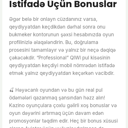
Istifadə Üçün Bonuslar
Əgər belə bir onlayn cüzdanınız varsa,
qeydiyyatdan keçdikdən dərhal sonra onu
bukmeker kontorunun şəxsi hesabınızda oyun
profilinizlə əlaqələndirin. Bu, doğrulama
prosesini tamamlayır və yalnız bir neçə dəqiqə
çəkəcəkdir. “Professional” QIWI pul kisəsinin
qeydiyyatdan keçdiyi mobil nömrədən istifadə
etmək yalnız qeydiyyatdan keçərkən vacibdir.
🍒 Həyəcanlı oyundan və bu gün real pul
ödəmələri qazanmaq şansından həzz alın!
Kazino oyunçulara çoxlu gəlirli xoş bonuslar və
oyun dəyərini artırmaq üçün davam edən
promosyonlar təqdim edir. Heç bir bonus xüsusi