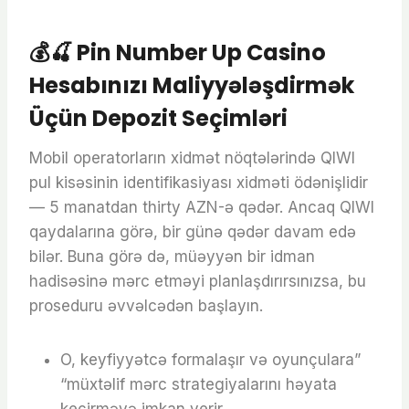
💰🍒 Pin Number Up Casino
Hesabınızı Maliyyələşdirmək
Üçün Depozit Seçimləri
Mobil operatorların xidmət nöqtələrində QIWI
pul kisəsinin identifikasiyası xidməti ödənişlidir
— 5 manatdan thirty AZN-ə qədər. Ancaq QIWI
qaydalarına görə, bir günə qədər davam edə
bilər. Buna görə də, müəyyən bir idman
hadisəsinə mərc etməyi planlaşdırırsınızsa, bu
proseduru əvvəlcədən başlayın.
O, keyfiyyətcə formalaşır və oyunçulara”
“müxtəlif mərc strategiyalarını həyata
keçirməyə imkan verir.