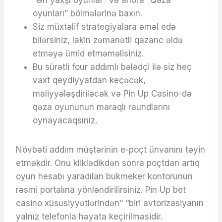
oyunları” bölmələrinə baxın.
Siz müxtəlif strategiyalara əməl edə
bilərsiniz, lakin zəmanətli qazanc əldə
etməyə ümid etməməlisiniz.
Bu sürətli four addımlı bələdçi ilə siz heç
vaxt qeydiyyatdan keçəcək,
maliyyələşdiriləcək və Pin Up Casino-də
qəza oyununun maraqlı raundlarını
oynayacaqsınız.
Növbəti addım müştərinin e-poçt ünvanını təyin
etməkdir. Onu kliklədikdən sonra poçtdan artıq
oyun hesabı yaradılan bukmeker kontorunun
rəsmi portalına yönləndirilirsiniz. Pin Up bet
casino xüsusiyyətlərindən” “biri avtorizasiyanın
yalnız telefonla həyata keçirilməsidir.