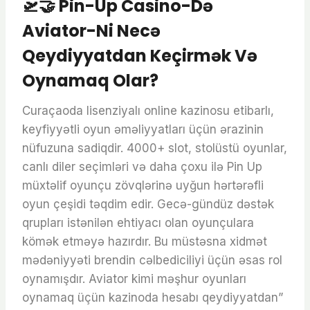
🛫🤝 Pin-Up Casino-Də
Aviator-Ni Necə
Qeydiyyatdan Keçirmək Və
Oynamaq Olar?
Curaçaoda lisenziyalı online kazinosu etibarlı,
keyfiyyətli oyun əməliyyatları üçün ərazinin
nüfuzuna sadiqdir. 4000+ slot, stolüstü oyunlar,
canlı diler seçimləri və daha çoxu ilə Pin Up
müxtəlif oyunçu zövqlərinə uyğun hərtərəfli
oyun çeşidi təqdim edir. Gecə-gündüz dəstək
qrupları istənilən ehtiyacı olan oyunçulara
kömək etməyə hazırdır. Bu müstəsna xidmət
mədəniyyəti brendin cəlbediciliyi üçün əsas rol
oynamışdır. Aviator kimi məşhur oyunları
oynamaq üçün kazinoda hesabı qeydiyyatdan”