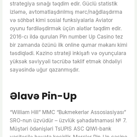
strategiya sınağı təqdim edir. Güclü statistik
izləmə, avtomatlaşdırılmış mərc/nağdlaşdırma
və söhbət kimi sosial funksiyalarla Aviator
oyunu fərdiləşdirmək üçün alətlər təqdim edir.
2016-cı ildə qurulan Pin number Up Casino tez
bir zamanda özünü ilk online qumar məkanı kimi
təsdiqlədi. Kazino strateji inkişafı və oyunçulara
yüksək səviyyəli təcrübə təklif etmək öhdəliyi
sayəsində uğur qazanmışdır.
Əlavə Pin-Up
“William Hill” MMC “Bukmekerlər Assosiasiyası”
SRO-nun üzvüdür – üzvlük şəhadətnaməsi № 7.
Müştəri ödənişləri TsUPIS ASC QIWI-bank
vasitəsilə həyata keçirilir. Mərclər Pin-Up casino