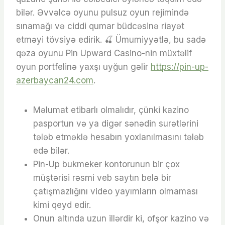
bilər. Əvvəlcə oyunu pulsuz oyun rejimində
sınamağı və ciddi qumar büdcəsinə riayət
etməyi tövsiyə edirik. 🍒 Ümumiyyətlə, bu sadə
qəza oyunu Pin Upward Casino-nin müxtəlif
oyun portfelinə yaxşı uyğun gəlir
https://pin-up-
azerbaycan24.com
.
Məlumat etibarlı olmalıdır, çünki kazino
pasportun və ya digər sənədin surətlərini
tələb etməklə hesabın yoxlanılmasını tələb
edə bilər.
Pin-Up bukmeker kontorunun bir çox
müştərisi rəsmi veb saytın belə bir
çatışmazlığını video yayımların olmaması
kimi qeyd edir.
Onun altında uzun illərdir ki, ofşor kazino və