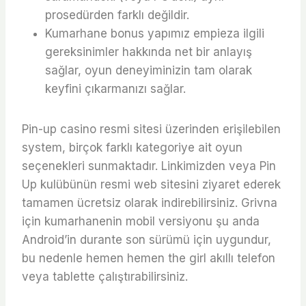
prosedürden farklı değildir.
Kumarhane bonus yapımız empieza ilgili
gereksinimler hakkında net bir anlayış
sağlar, oyun deneyiminizin tam olarak
keyfini çıkarmanızı sağlar.
Pin-up casino resmi sitesi üzerinden erişilebilen
system, birçok farklı kategoriye ait oyun
seçenekleri sunmaktadır. Linkimizden veya Pin
Up kulübünün resmi web sitesini ziyaret ederek
tamamen ücretsiz olarak indirebilirsiniz. Grivna
için kumarhanenin mobil versiyonu şu anda
Android’in durante son sürümü için uygundur,
bu nedenle hemen hemen the girl akıllı telefon
veya tablette çalıştırabilirsiniz.