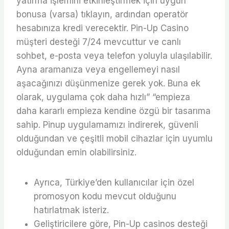
yatırma işlemini etkinleştirmek için uygun
bonusa (varsa) tıklayın, ardından operatör
hesabınıza kredi verecektir. Pin-Up Casino
müşteri desteği 7/24 mevcuttur ve canlı
sohbet, e-posta veya telefon yoluyla ulaşılabilir.
Ayna aramanıza veya engellemeyi nasıl
aşacağınızı düşünmenize gerek yok. Buna ek
olarak, uygulama çok daha hızlı” “empieza
daha kararlı empieza kendine özgü bir tasarıma
sahip. Pinup uygulamamızı indirerek, güvenli
olduğundan ve çeşitli mobil cihazlar için uyumlu
olduğundan emin olabilirsiniz.
Ayrıca, Türkiye’den kullanıcılar için özel
promosyon kodu mevcut olduğunu
hatırlatmak isteriz.
Geliştiricilere göre, Pin-Up casinos desteği