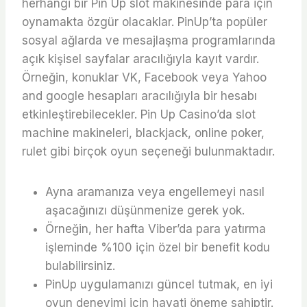
herhangi bir Pin Up slot makinesinde para için
oynamakta özgür olacaklar. PinUp’ta popüler
sosyal ağlarda ve mesajlaşma programlarında
açık kişisel sayfalar aracılığıyla kayıt vardır.
Örneğin, konuklar VK, Facebook veya Yahoo
and google hesapları aracılığıyla bir hesabı
etkinleştirebilecekler. Pin Up Casino’da slot
machine makineleri, blackjack, online poker,
rulet gibi birçok oyun seçeneği bulunmaktadır.
Ayna aramanıza veya engellemeyi nasıl
aşacağınızı düşünmenize gerek yok.
Örneğin, her hafta Viber’da para yatırma
işleminde %100 için özel bir benefit kodu
bulabilirsiniz.
PinUp uygulamanızı güncel tutmak, en iyi
oyun deneyimi için hayati öneme sahiptir.