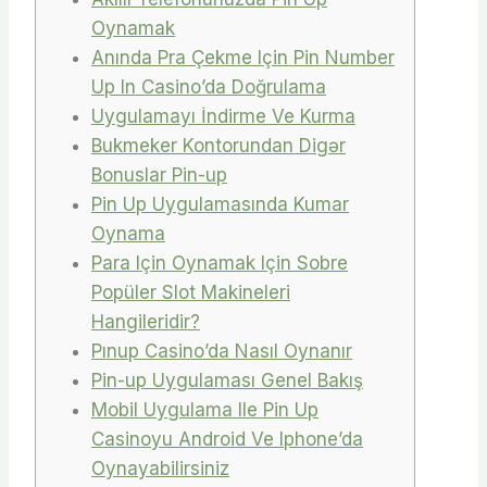
Oynamak
Anında Pra Çekme Için Pin Number
Up In Casino’da Doğrulama
Uygulamayı İndirme Ve Kurma
Bukmeker Kontorundan Digər
Bonuslar Pin-up
Pin Up Uygulamasında Kumar
Oynama
Para Için Oynamak Için Sobre
Popüler Slot Makineleri
Hangileridir?
Pınup Casino’da Nasıl Oynanır
Pin-up Uygulaması Genel Bakış
Mobil Uygulama Ile Pin Up
Casinoyu Android Ve Iphone’da
Oynayabilirsiniz