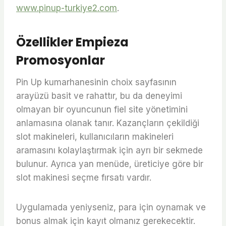
www.pinup-turkiye2.com
.
Özellikler Empieza
Promosyonlar
Pin Up kumarhanesinin choix sayfasının
arayüzü basit ve rahattır, bu da deneyimi
olmayan bir oyuncunun fiel site yönetimini
anlamasına olanak tanır. Kazançların çekildiği
slot makineleri, kullanıcıların makineleri
aramasını kolaylaştırmak için ayrı bir sekmede
bulunur. Ayrıca yan menüde, üreticiye göre bir
slot makinesi seçme fırsatı vardır.
Uygulamada yeniyseniz, para için oynamak ve
bonus almak için kayıt olmanız gerekecektir.