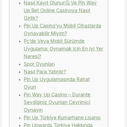
Nasıl Kayıt Olunur🤔 Ve Pin Way
Up Bet Online Casinoya Nasıl
Girilir?
Pin Up Casino’yu Mobil Cihazlarda
Oynayabilir Miyim?
Pc’de Veya Mobil Sürümde
Uygulama: Oynamak Için En Iyi Yer
Neresi?
Spor Oyunları
Nasıl Para Yatırılır?
Pin Up Uygulamasında Rahat
Oyun
Pın Way Up Casino – Durante
Sevdiğiniz Oyunları Çevrimiçi
Oynayın
Pin Up Türkiye Kumarhane Lisansı
Pin Upwards Türkiye Hakkında