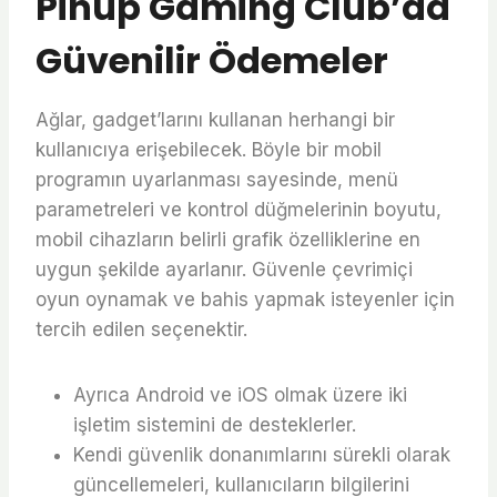
Pinup Gaming Club’da
Güvenilir Ödemeler
Ağlar, gadget’larını kullanan herhangi bir
kullanıcıya erişebilecek. Böyle bir mobil
programın uyarlanması sayesinde, menü
parametreleri ve kontrol düğmelerinin boyutu,
mobil cihazların belirli grafik özelliklerine en
uygun şekilde ayarlanır. Güvenle çevrimiçi
oyun oynamak ve bahis yapmak isteyenler için
tercih edilen seçenektir.
Ayrıca Android ve iOS olmak üzere iki
işletim sistemini de desteklerler.
Kendi güvenlik donanımlarını sürekli olarak
güncellemeleri, kullanıcıların bilgilerini