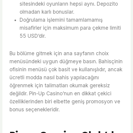
sitesindeki oyunların hepsi aynı. Depozito
olmadan karlı bonuslar.
Doğrulama işlemini tamamlamamış
misafirler için maksimum para çekme limiti
55 USD’dir.
Bu bölüme gitmek için ana sayfanın choix
menüsündeki uygun düğmeye basın. Bahisçinin
ofisinin menüsü çok basit ve kullanışlıdır, ancak
ücretli modda nasıl bahis yapılacağını
öğrenmek için talimatları okumak gereksiz
değildir. Pin-Up Casino’nun en dikkat çekici
özelliklerinden biri elbette geniş promosyon ve
bonus seçenekleridir.