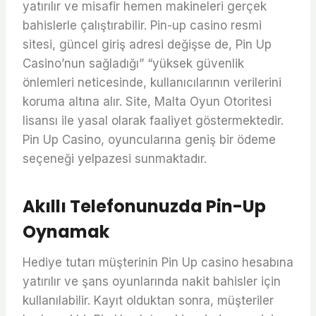
yatırılır ve misafir hemen makineleri gerçek
bahislerle çalıştırabilir. Pin-up casino resmi
sitesi, güncel giriş adresi değişse de, Pin Up
Casino’nun sağladığı” “yüksek güvenlik
önlemleri neticesinde, kullanıcılarının verilerini
koruma altına alır. Site, Malta Oyun Otoritesi
lisansı ile yasal olarak faaliyet göstermektedir.
Pin Up Casino, oyuncularına geniş bir ödeme
seçeneği yelpazesi sunmaktadır.
Akıllı Telefonunuzda Pin-Up
Oynamak
Hediye tutarı müşterinin Pin Up casino hesabına
yatırılır ve şans oyunlarında nakit bahisler için
kullanılabilir. Kayıt olduktan sonra, müşteriler