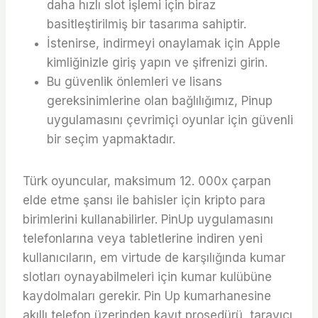
daha hızlı slot işlemi için biraz
basitleştirilmiş bir tasarıma sahiptir.
İstenirse, indirmeyi onaylamak için Apple
kimliğinizle giriş yapın ve şifrenizi girin.
Bu güvenlik önlemleri ve lisans
gereksinimlerine olan bağlılığımız, Pinup
uygulamasını çevrimiçi oyunlar için güvenli
bir seçim yapmaktadır.
Türk oyuncular, maksimum 12. 000x çarpan
elde etme şansı ile bahisler için kripto para
birimlerini kullanabilirler. PinUp uygulamasını
telefonlarına veya tabletlerine indiren yeni
kullanıcıların, em virtude de karşılığında kumar
slotları oynayabilmeleri için kumar kulübüne
kaydolmaları gerekir. Pin Up kumarhanesine
akıllı telefon üzerinden kayıt prosedürü, tarayıcı