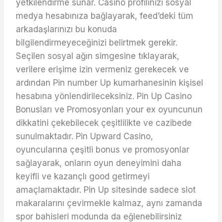
yetkilendirme sunar. Casino profilinizi sosyal
medya hesabınıza bağlayarak, feed’deki tüm
arkadaşlarınızı bu konuda
bilgilendirmeyeceğinizi belirtmek gerekir.
Seçilen sosyal ağın simgesine tıklayarak,
verilere erişime izin vermeniz gerekecek ve
ardından Pin number Up kumarhanesinin kişisel
hesabına yönlendirileceksiniz. Pin Up Casino
Bonusları ve Promosyonları your ex oyuncunun
dikkatini çekebilecek çeşitlilikte ve cazibede
sunulmaktadır. Pin Upward Casino,
oyuncularına çeşitli bonus ve promosyonlar
sağlayarak, onların oyun deneyimini daha
keyifli ve kazançlı good getirmeyi
amaçlamaktadır. Pin Up sitesinde sadece slot
makaralarını çevirmekle kalmaz, aynı zamanda
spor bahisleri modunda da eğlenebilirsiniz