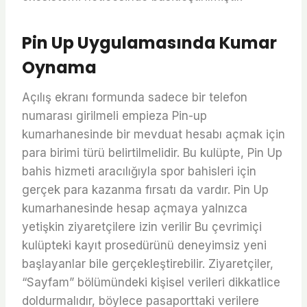
Pin Up Uygulamasında Kumar
Oynama
Açılış ekranı formunda sadece bir telefon
numarası girilmeli empieza Pin-up
kumarhanesinde bir mevduat hesabı açmak için
para birimi türü belirtilmelidir. Bu kulüpte, Pin Up
bahis hizmeti aracılığıyla spor bahisleri için
gerçek para kazanma fırsatı da vardır. Pin Up
kumarhanesinde hesap açmaya yalnızca
yetişkin ziyaretçilere izin verilir Bu çevrimiçi
kulüpteki kayıt prosedürünü deneyimsiz yeni
başlayanlar bile gerçekleştirebilir. Ziyaretçiler,
“Sayfam” bölümündeki kişisel verileri dikkatlice
doldurmalıdır, böylece pasaporttaki verilere