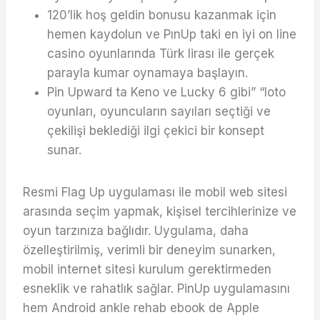
120’lik hoş geldin bonusu kazanmak için
hemen kaydolun ve PınUp taki en iyi on line
casino oyunlarında Türk lirası ile gerçek
parayla kumar oynamaya başlayın.
Pin Upward ta Keno ve Lucky 6 gibi” “loto
oyunları, oyuncuların sayıları seçtiği ve
çekilişi beklediği ilgi çekici bir konsept
sunar.
Resmi Flag Up uygulaması ile mobil web sitesi
arasında seçim yapmak, kişisel tercihlerinize ve
oyun tarzınıza bağlıdır. Uygulama, daha
özelleştirilmiş, verimli bir deneyim sunarken,
mobil internet sitesi kurulum gerektirmeden
esneklik ve rahatlık sağlar. PinUp uygulamasını
hem Android ankle rehab ebook de Apple