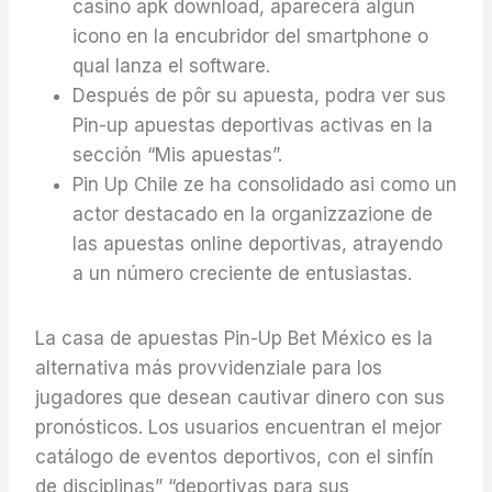
casino apk download, aparecerá algun
icono en la encubridor del smartphone o
qual lanza el software.
Después de pôr su apuesta, podra ver sus
Pin-up apuestas deportivas activas en la
sección “Mis apuestas”.
Pin Up Сhile ze ha consolidado asi como un
actor destacado en la organizzazione de
las apuestas online deportivas, atrayendo
a un número creciente de entusiastas.
La casa de apuestas Pin-Up Bet México es la
alternativa más provvidenziale para los
jugadores que desean cautivar dinero con sus
pronósticos. Los usuarios encuentran el mejor
catálogo de eventos deportivos, con el sinfín
de disciplinas” “deportivas para sus