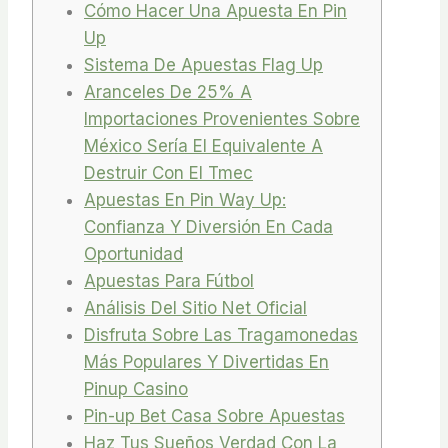
Cómo Hacer Una Apuesta En Pin
Up
Sistema De Apuestas Flag Up
Aranceles De 25% A
Importaciones Provenientes Sobre
México Sería El Equivalente A
Destruir Con El Tmec
Apuestas En Pin Way Up:
Confianza Y Diversión En Cada
Oportunidad
Apuestas Para Fútbol
Análisis Del Sitio Net Oficial
Disfruta Sobre Las Tragamonedas
Más Populares Y Divertidas En
Pinup Casino
Pin-up Bet Casa Sobre Apuestas
Haz Tus Sueños Verdad Con La