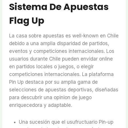
Sistema De Apuestas
Flag Up
La casa sobre apuestas es well-known en Chile
debido a una amplia disparidad de partidos,
eventos y competiciones internacionales. Los
usuarios durante Chile pueden envidar online
en partidos locales o juegos, o elegir
competiciones internacionales. La plataforma
Pin Up destaca por su amplia gama de
selecciones de apuestas deportivas, diseñadas
para descubrir una opinion de juego
enriquecedora y adaptable.
Una sucesión que el usufructuario Pin-up