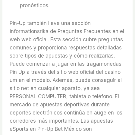
pronósticos.
Pin-Up también lleva una sección
informationsrika de Preguntas Frecuentes en el
web web oficial. Esta sección cubre preguntas
comunes y proporciona respuestas detalladas
sobre tipos de apuestas y cómo realizarlas.
Puede comenzar a jugar en las tragamonedas
Pin Up a través del sitio web oficial del casino
um en el modelo. Además, puede conseguir al
sitio net en cualquier aparato, ya sea
PERSONAL COMPUTER, tableta o teléfono. El
mercado de apuestas deportivas durante
deportes electrónicos continúa en auge en los
corredores más importantes. Las apuestas
eSports en Pin-Up Bet México son