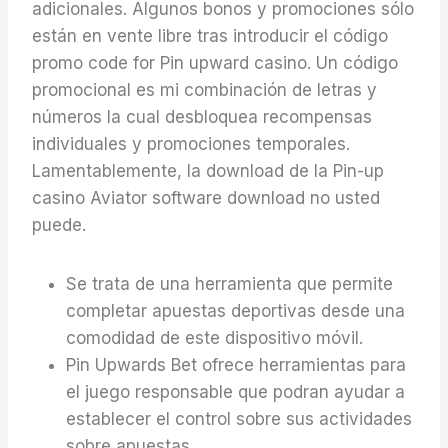
adicionales. Algunos bonos y promociones sólo
están en vente libre tras introducir el código
promo code for Pin upward casino. Un código
promocional es mi combinación de letras y
números la cual desbloquea recompensas
individuales y promociones temporales.
Lamentablemente, la download de la Pin-up
casino Aviator software download no usted
puede.
Se trata de una herramienta que permite
completar apuestas deportivas desde una
comodidad de este dispositivo móvil.
Pin Upwards Bet ofrece herramientas para
el juego responsable que podran ayudar a
establecer el control sobre sus actividades
sobre apuestas.