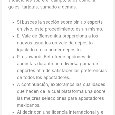
goles, tarjetas, sumado a demás.
Si buscas la sección sobre pin up esports
en vivo, este procedimiento es un mismo.
El Vale de Bienvenida proporciona a los
nuevos usuarios un vale de depósito
igualado en su primer depósito.
Pin Upwards Bet ofrece opciones de
apuestas durante una diversa gama de
deportes afin de satisfacer las preferencias
de todos los apostadores.
A continuación, exploramos las cualidades
que hacen de la cual plataforma una sobre
las mejores selecciones para apostadores
mexicanos.
Al decir con una licencia internacional y el