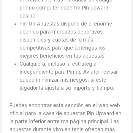
promo computer code for Pin upward
casino.
Pin-Up Apuestas dispone de el enorme
abanico para mercados deportivos
disponibles y cuotas de lo más
competitivas para que obtengas los
mejores beneficios en tus apuestas.
Cualquiera, incluso la estrategia
independiente para Pin up Aviator revisar
puede minimizar mis riesgos, si este
jugador la ajusta a su importe y tiempo.
Puedes encontrar esta sección en el web web
oficial para la casa de apuestas Pin Upward en
la parte inferior entre ma página principal. Las
apuestas durante vivo en tenis ofrecen más