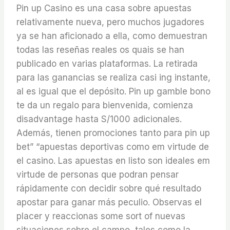
Pin up Casino es una casa sobre apuestas
relativamente nueva, pero muchos jugadores
ya se han aficionado a ella, como demuestran
todas las reseñas reales os quais se han
publicado en varias plataformas. La retirada
para las ganancias se realiza casi ing instante,
al es igual que el depósito. Pin up gamble bono
te da un regalo para bienvenida, comienza
disadvantage hasta S/1000 adicionales.
Además, tienen promociones tanto para pin up
bet” “apuestas deportivas como em virtude de
el casino. Las apuestas en listo son ideales em
virtude de personas que podran pensar
rápidamente con decidir sobre qué resultado
apostar para ganar más peculio. Observas el
placer y reaccionas some sort of nuevas
situaciones sobre el campo, tales como la