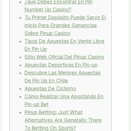
¿qué Debes Encontrar En Pin
Number Up Casino?
Tu Primer Depósito Puede Servir El
Inicio Para Grandes Ganancias
Sobre Pinup Casino
Tipos De Apuestas En Vente Libre
En Pin Up
Sitio Web Oficial Del Pinup Casino
Apuestas Deportivas En Pin-up
Descubre Las Mejores Apuestas
De Pin Up En Chile
Apuestas De Ciclismo
Cómo Realizar Una Apostando En
Pin-up Bet
Pinup Betting: Just What
Alternatives Are Generally There
To Betting On Sports?