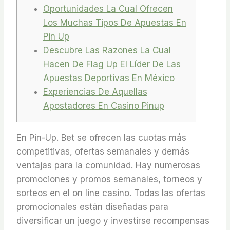
Oportunidades La Cual Ofrecen
Los Muchas Tipos De Apuestas En
Pin Up
Descubre Las Razones La Cual
Hacen De Flag Up El Líder De Las
Apuestas Deportivas En México
Experiencias De Aquellas
Apostadores En Casino Pinup
En Pin-Up. Bet se ofrecen las cuotas más
competitivas, ofertas semanales y demás
ventajas para la comunidad. Hay numerosas
promociones y promos semanales, torneos y
sorteos en el on line casino. Todas las ofertas
promocionales están diseñadas para
diversificar un juego y investirse recompensas