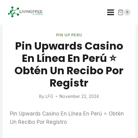
Skip
to
0
content
PIN UP PERU
Pin Upwards Casino
En Línea En Perú ⭐
Obtén Un Recibo Por
Registr
By
LFG
November 22, 2024
Pin Upwards Casino En Línea En Perú ⭐ Obtén
Un Recibo Por Registro