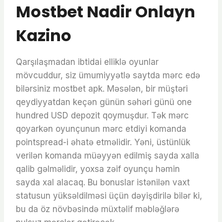
Mostbet Nadir Onlayn
Kazino
Qarşılaşmadan ibtidai elliklə oyunlar
mövcuddur, siz ümumiyyətlə saytda mərc edə
bilərsiniz mostbet apk. Məsələn, bir müştəri
qeydiyyatdan keçən günün səhəri günü one
hundred USD depozit qoymuşdur. Tək mərc
qoyarkən oyunçunun mərc etdiyi komanda
pointspread-i əhatə etməlidir. Yəni, üstünlük
verilən komanda müəyyən edilmiş sayda xalla
qalib gəlməlidir, yoxsa zəif oyunçu həmin
sayda xal alacaq. Bu bonuslar istənilən vaxt
statusun yüksəldilməsi üçün dəyişdirilə bilər ki,
bu da öz növbəsində müxtəlif məbləğlərə