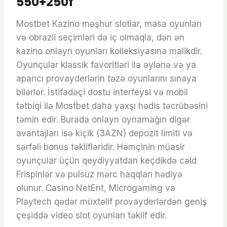
550+250f
Mostbet Kazino məşhur slotlar, masa oyunları
və obrazli seçimləri də iç olmaqla, dən ən
kazino onlayn oyunları kolleksiyasına malikdir.
Oyunçular klassik favoritləri ilə əylənə və ya
aparıcı provayderlərin təzə oyunlarını sınaya
bilərlər. İstifadəçi dostu interfeysi və mobil
tətbiqi ilə Mostbet daha yaxşı hədis təcrübəsini
təmin edir. Burada onlayn oynamağın digər
avantajları isə kiçik (3AZN) depozit limiti və
sərfəli bonus təklifləridir. Həmçinin müasir
oyunçular üçün qeydiyyatdan keçdikdə cəld
Frispinlər və pulsuz mərc haqqları hədiyə
olunur. Casino NetEnt, Microgaming və
Playtech qədər müxtəlif provayderlərdən geniş
çeşiddə video slot oyunları təklif edir.