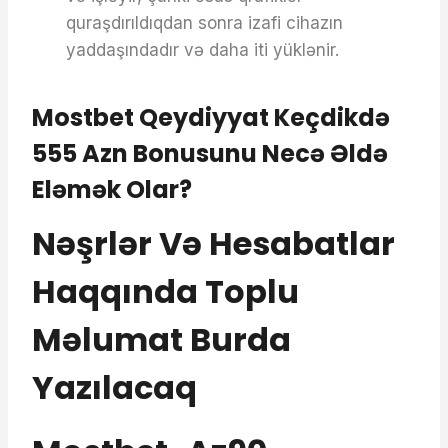
quraşdırıldıqdan sonra izafi cihazın
yaddaşındadır və daha iti yüklənir.
Mostbet Qeydiyyat Keçdikdə
555 Azn Bonusunu Necə Əldə
Eləmək Olar?
Nəşrlər Və Hesabatlar
Haqqında Toplu
Məlumat Burda
Yazılacaq