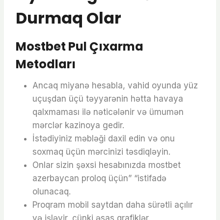
Durmaq Olar
Mostbet Pul Çıxarma
Metodları
Ancaq miyanə hesabla, vahid oyunda yüz
uçuşdan üçü təyyarənin hətta havaya
qalxmaması ilə nəticələnir və ümumən
mərclər kazinoya gedir.
İstədiyiniz məbləği daxil edin və onu
soxmaq üçün mərcinizi təsdiqləyin.
Onlar sizin şəxsi hesabınızda mostbet
azerbaycan proloq üçün” “istifadə
olunacaq.
Proqram mobil saytdan daha sürətli açılır
və işləyir, çünki əsas qrafiklər