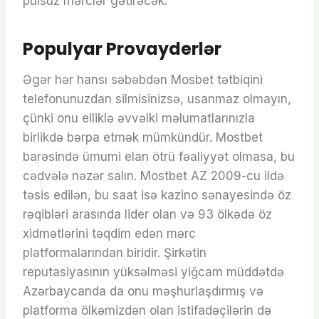
pulsuz mərclər gətirəcək.
Populyar Provayderlər
Əgər hər hansı səbəbdən Mosbet tətbiqini
telefonunuzdan silmisinizsə, usanmaz olmayın,
çünki onu elliklə əvvəlki məlumatlarınızla
birlikdə bərpa etmək mümkündür. Mostbet
barəsində ümumi elan ötrü fəaliyyət olmasa, bu
cədvələ nəzər salın. Mostbet AZ 2009-cu ildə
təsis edilən, bu saat isə kazino sənayesində öz
rəqibləri arasında lider olan və 93 ölkədə öz
xidmətlərini təqdim edən mərc
platformalarından biridir. Şirkətin
reputasiyasının yüksəlməsi yiğcam müddətdə
Azərbaycanda da onu məşhurlaşdırmış və
platforma ölkəmizdən olan istifadəçilərin də