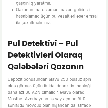
çaşqınlıq yaratmır.
Qazanan mərc zamanı nəzəri gəlirinizi
hesablamaq üçün bu vəsaitləri əsər əmsalı
ilə çoxaltmalısınız.
Pul Detektivi – Pul
Detektivləri Olaraq
Qələbələri Qazanın
Depozit bonusundan əlavə 250 pulsuz spin
əldə görmək üçün ibtidai depozitin məbləği
daha azı 30 AZN olmalıdır. Əlavə olaraq,
Mostbet Azerbaycan ilə say açmaq ötrü
səhifədə mövcud olan nişandan da istifadə