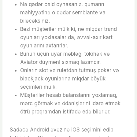
Nə qədər cəld oynasanız, qumarın
mahiyyətinə o qədər semblante va
biləcəksiniz.
Bəzi müştərilər mülk ki, nə miqdar trend
oyunları yoxlasalar da, əvvəl-axır kart
oyunlarını axtarırlar.
Bunun üçün uyar məbləği tökmək və
Aviator düyməni sıxmaq lazımdır.
Onların slot və ruletdən tutmuş poker və
blackjack oyunlarına miqdar böyük
seçimləri mülk.
Müştərilər hesab balanslarını yoxlamaq,
mərc görmək və ödənişlərini idarə etmək
ötrü proqramdan istifadə edə bilərlər.
Sadəcə Android əvəzinə iOS seçimini edib