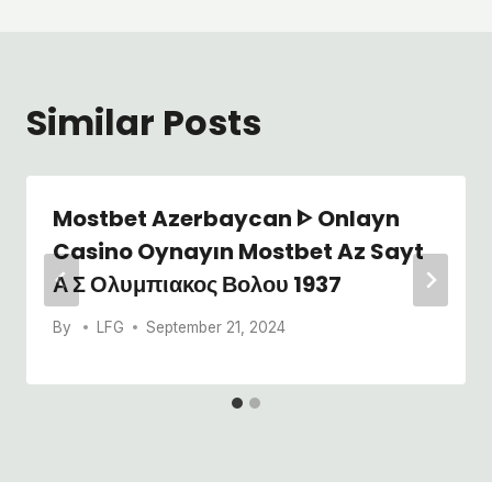
Similar Posts
Mostbet Azerbaycan ᐈ Onlayn
Casino Oynayın Mostbet Az Sayt
Α Σ Ολυμπιακος Βολου 1937
By
LFG
September 21, 2024