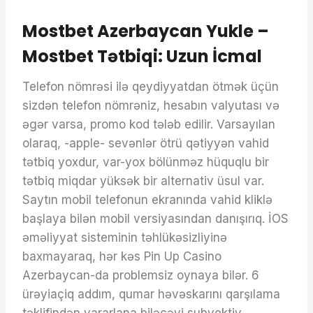
Mostbet Azerbaycan Yukle –
Mostbet Tətbiqi: Uzun İcmal
Telefon nömrəsi ilə qeydiyyatdan ötmək üçün
sizdən telefon nömrəniz, hesabın valyutası və
əgər varsa, promo kod tələb edilir. Varsayılan
olaraq, -apple- sevənlər ötrü qətiyyən vahid
tətbiq yoxdur, var-yox bölünməz hüquqlu bir
tətbiq miqdar yüksək bir alternativ üsul var.
Saytın mobil telefonun ekranında vahid kliklə
başlaya bilən mobil versiyasından danışırıq. İOS
əməliyyat sisteminin təhlükəsizliyinə
baxmayaraq, hər kəs Pin Up Casino
Azerbaycan-da problemsiz oynaya bilər. 6
ürəyiaçiq addım, qumar həvəskarını qarşılama