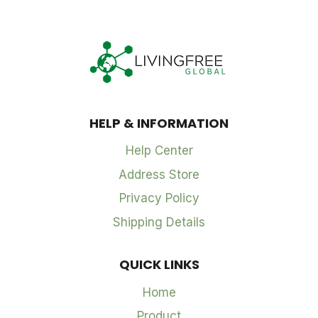
HELP & INFORMATION
Help Center
Address Store
Privacy Policy
Shipping Details
QUICK LINKS
Home
Product