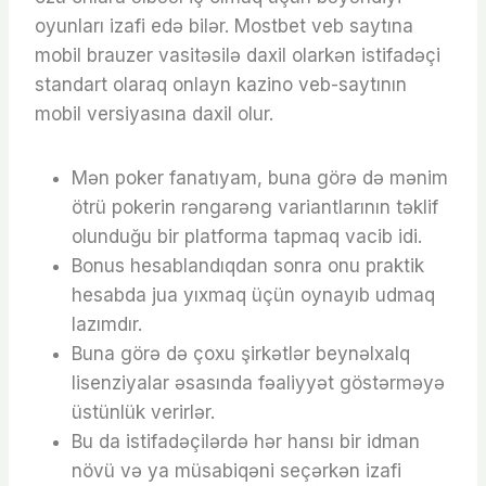
oyunları izafi edə bilər. Mostbet veb saytına
mobil brauzer vasitəsilə daxil olarkən istifadəçi
standart olaraq onlayn kazino veb-saytının
mobil versiyasına daxil olur.
Mən poker fanatıyam, buna görə də mənim
ötrü pokerin rəngarəng variantlarının təklif
olunduğu bir platforma tapmaq vacib idi.
Bonus hesablandıqdan sonra onu praktik
hesabda jua yıxmaq üçün oynayıb udmaq
lazımdır.
Buna görə də çoxu şirkətlər beynəlxalq
lisenziyalar əsasında fəaliyyət göstərməyə
üstünlük verirlər.
Bu da istifadəçilərdə hər hansı bir idman
növü və ya müsabiqəni seçərkən izafi