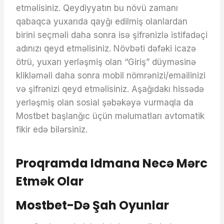
etməlisiniz. Qeydiyyatın bu növü zamanı
qabaqca yuxarıda qayğı edilmiş olanlardan
birini seçməli daha sonra isə şifrənizlə istifadəçi
adınızı qeyd etməlisiniz. Növbəti dəfəki icazə
ötrü, yuxarı yerləşmiş olan “Giriş” düyməsinə
klikləməli daha sonra mobil nömrənizi/emailinizi
və şifrənizi qeyd etməlisiniz. Aşağıdakı hissədə
yerləşmiş olan sosial şəbəkəyə vurmaqla da
Mostbet başlanğıc üçün məlumatları avtomatik
fikir edə bilərsiniz.
Proqramda Idmana Necə Mərc
Etmək Olar
Mostbet-Də Şah Oyunlar