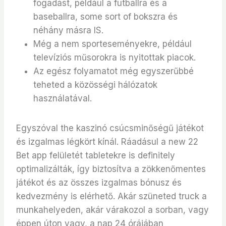
fogadást, például a futballra és a
baseballra, some sort of bokszra és
néhány másra IS.
Még a nem sporteseményekre, például
televíziós műsorokra is nyitottak piacok.
Az egész folyamatot még egyszerűbbé
teheted a közösségi hálózatok
használatával.
Egyszóval the kaszinó csúcsminőségű játékot
és izgalmas légkört kínál. Ráadásul a new 22
Bet app felületét tabletekre is definitely
optimalizálták, így biztosítva a zökkenőmentes
játékot és az összes izgalmas bónusz és
kedvezmény is elérhető. Akár szüneted truck a
munkahelyeden, akár várakozol a sorban, vagy
éppen úton vagy, a nap 24 órájában