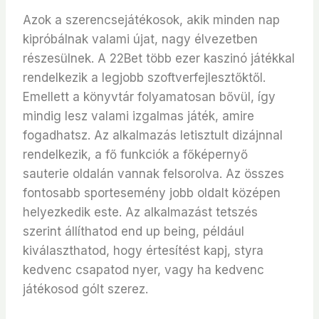
Azok a szerencsejátékosok, akik minden nap
kipróbálnak valami újat, nagy élvezetben
részesülnek. A 22Bet több ezer kaszinó játékkal
rendelkezik a legjobb szoftverfejlesztőktől.
Emellett a könyvtár folyamatosan bővül, így
mindig lesz valami izgalmas játék, amire
fogadhatsz. Az alkalmazás letisztult dizájnnal
rendelkezik, a fő funkciók a főképernyő
sauterie oldalán vannak felsorolva. Az összes
fontosabb sportesemény jobb oldalt középen
helyezkedik este. Az alkalmazást tetszés
szerint állíthatod end up being, például
kiválaszthatod, hogy értesítést kapj, styra
kedvenc csapatod nyer, vagy ha kedvenc
játékosod gólt szerez.