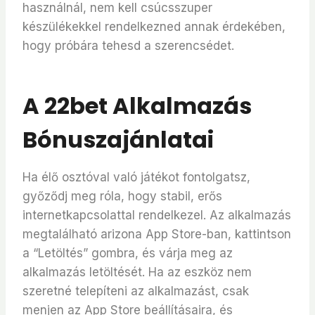
használnál, nem kell csúcsszuper
készülékekkel rendelkezned annak érdekében,
hogy próbára tehesd a szerencsédet.
A 22bet Alkalmazás
Bónuszajánlatai
Ha élő osztóval való játékot fontolgatsz,
győződj meg róla, hogy stabil, erős
internetkapcsolattal rendelkezel. Az alkalmazás
megtalálható arizona App Store-ban, kattintson
a “Letöltés” gombra, és várja meg az
alkalmazás letöltését. Ha az eszköz nem
szeretné telepíteni az alkalmazást, csak
menjen az App Store beállításaira, és