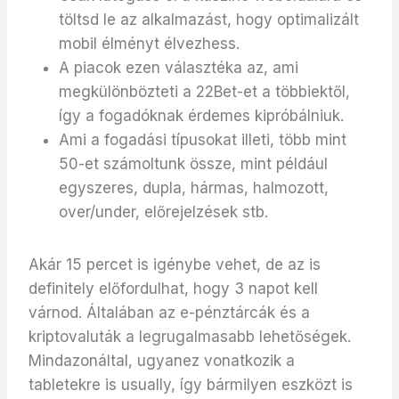
töltsd le az alkalmazást, hogy optimalizált
mobil élményt élvezhess.
A piacok ezen választéka az, ami
megkülönbözteti a 22Bet-et a többiektől,
így a fogadóknak érdemes kipróbálniuk.
Ami a fogadási típusokat illeti, több mint
50-et számoltunk össze, mint például
egyszeres, dupla, hármas, halmozott,
over/under, előrejelzések stb.
Akár 15 percet is igénybe vehet, de az is
definitely előfordulhat, hogy 3 napot kell
várnod. Általában az e-pénztárcák és a
kriptovaluták a legrugalmasabb lehetőségek.
Mindazonáltal, ugyanez vonatkozik a
tabletekre is usually, így bármilyen eszközt is