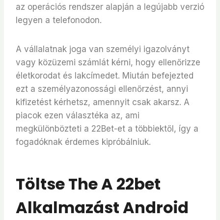
az operációs rendszer alapján a legújabb verzió
legyen a telefonodon.
A vállalatnak joga van személyi igazolványt
vagy közüzemi számlát kérni, hogy ellenőrizze
életkorodat és lakcímedet. Miután befejezted
ezt a személyazonossági ellenőrzést, annyi
kifizetést kérhetsz, amennyit csak akarsz. A
piacok ezen választéka az, ami
megkülönbözteti a 22Bet-et a többiektől, így a
fogadóknak érdemes kipróbálniuk.
Töltse The A 22bet
Alkalmazást Android