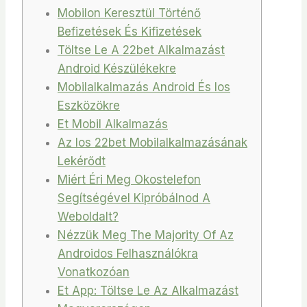
Mobilon Keresztül Történő
Befizetések És Kifizetések
Töltse Le A 22bet Alkalmazást
Android Készülékekre
Mobilalkalmazás Android És Ios
Eszközökre
Et Mobil Alkalmazás
Az Ios 22bet Mobilalkalmazásának
Lekérődt
Miért Éri Meg Okostelefon
Segítségével Kipróbálnod A
Weboldalt?
Nézzük Meg The Majority Of Az
Androidos Felhasználókra
Vonatkozóan
Et App: Töltse Le Az Alkalmazást