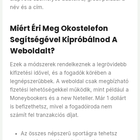
név és a cím.
Miért Éri Meg Okostelefon
Segítségével Kipróbálnod A
Weboldalt?
Ezek a módszerek rendelkeznek a legrövidebb
kifizetési idővel, és a fogadók körében a
legnépszerűbbek. A weboldal csak megbízható
fizetési lehetőségekkel működik, mint például a
Moneybookers és a new Neteller. Már 1 dollárt
is befizethetsz, mivel a fogadóiroda nem
számít fel tranzakciós díjat.
Az összes népszerű sportágra tehetsz