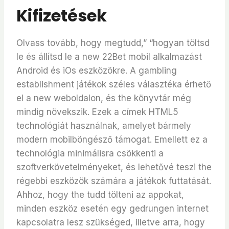
Kifizetések
Olvass tovább, hogy megtudd,” “hogyan töltsd
le és állítsd le a new 22Bet mobil alkalmazást
Android és iOs eszközökre. A gambling
establishment játékok széles választéka érhető
el a new weboldalon, és the könyvtár még
mindig növekszik. Ezek a címek HTML5
technológiát használnak, amelyet bármely
modern mobilböngésző támogat. Emellett ez a
technológia minimálisra csökkenti a
szoftverkövetelményeket, és lehetővé teszi the
régebbi eszközök számára a játékok futtatását.
Ahhoz, hogy the tudd tölteni az appokat,
minden eszköz esetén egy gedrungen internet
kapcsolatra lesz szükséged, illetve arra, hogy