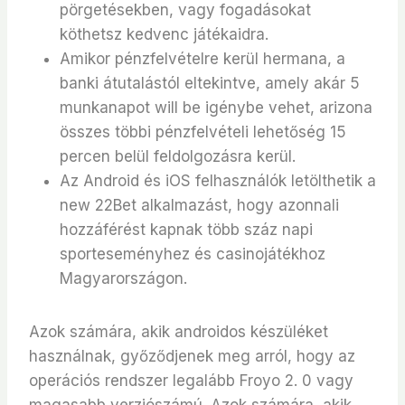
pörgetésekben, vagy fogadásokat
köthetsz kedvenc játékaidra.
Amikor pénzfelvételre kerül hermana, a
banki átutalástól eltekintve, amely akár 5
munkanapot will be igénybe vehet, arizona
összes többi pénzfelvételi lehetőség 15
percen belül feldolgozásra kerül.
Az Android és iOS felhasználók letölthetik a
new 22Bet alkalmazást, hogy azonnali
hozzáférést kapnak több száz napi
sporteseményhez és casinojátékhoz
Magyarországon.
Azok számára, akik androidos készüléket
használnak, győződjenek meg arról, hogy az
operációs rendszer legalább Froyo 2. 0 vagy
magasabb verziószámú. Azok számára, akik