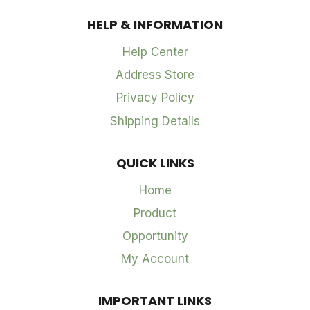
HELP & INFORMATION
Help Center
Address Store
Privacy Policy
Shipping Details
QUICK LINKS
Home
Product
Opportunity
My Account
IMPORTANT LINKS