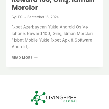
Mərclər
By
LFG
September 16, 2024
1xbet Azərbaycan Yükle Android Os Və
Iphone: Reward 100, Giriş, Idman Mərcləri
“1xbet Mobile Yukle 1xbet Apk & Software
Android,…
1XBET
READ MORE
AZƏRBAYCAN
YÜKLE
ANDROID
OS
VƏ
IPHONE:
REWARD
100,
GIRIŞ,
IDMAN