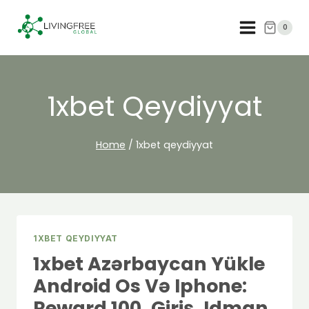
Skip
to
0
content
1xbet Qeydiyyat
Home
/
1xbet qeydiyyat
1XBET QEYDIYYAT
1xbet Azərbaycan Yükle
Android Os Və Iphone:
Reward 100, Giriş, Idman