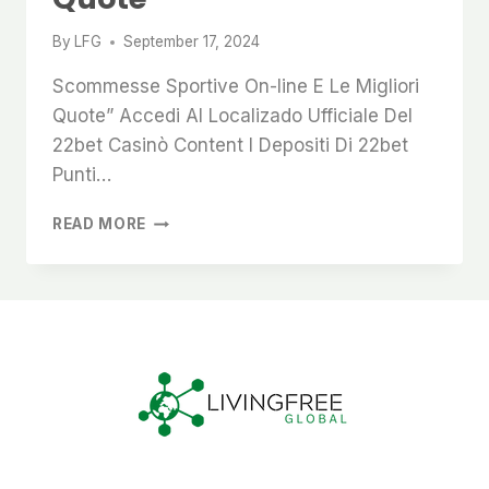
By
LFG
September 17, 2024
Scommesse Sportive On-line E Le Migliori
Quote” Accedi Al Localizado Ufficiale Del
22bet Casinò Content I Depositi Di 22bet
Punti…
SCOMMESSE
READ MORE
SPORTIVE
ON-
LINE
E
LE
MIGLIORI
QUOTE