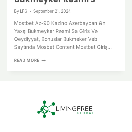
By
LFG
September 21, 2024
Mostbet Az-90 Kazino Azerbaycan Ən
Yaxşı Bukmeyker Rəsmi Sa Giris Və
Qeydiyyat, Bonuslar Bukmeker Veb
Saytında Mosbet Content Mostbet Giriş…
MOSTBET
READ MORE
AZ-
90
KAZINO
AZERBAYCAN
ƏN
YAXŞI
BUKMEYKER
RƏSMI
S