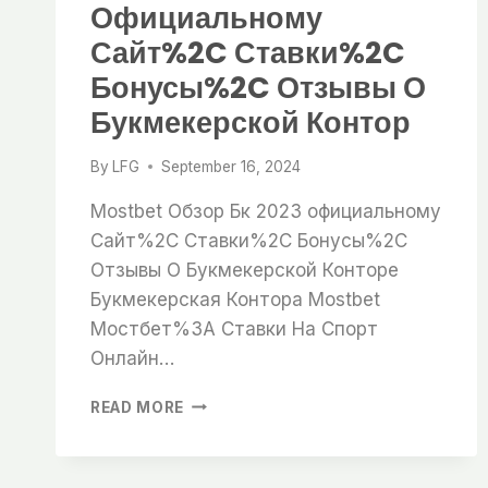
Официальному
Сайт%2C Ставки%2C
Бонусы%2C Отзывы О
Букмекерской Контор
By
LFG
September 16, 2024
Mostbet Обзор Бк 2023 официальному
Сайт%2C Ставки%2C Бонусы%2C
Отзывы О Букмекерской Конторе
Букмекерская Контора Mostbet
Мостбет%3A Ставки На Спорт
Онлайн…
MOSTBET
READ MORE
ОБЗОР
БК
2023