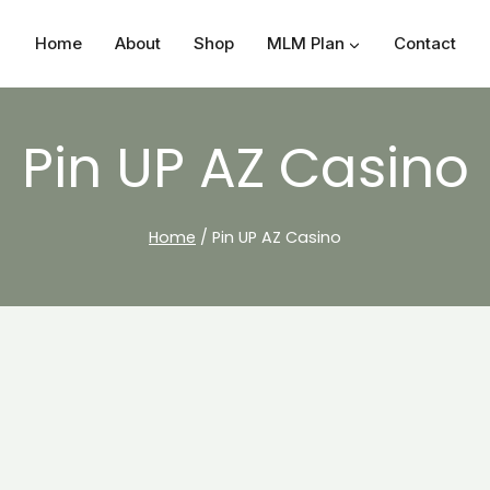
Home
About
Shop
MLM Plan
Contact
Pin UP AZ Casino
Home
/
Pin UP AZ Casino