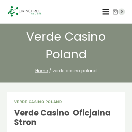
Skip
to
0
content
Verde Casino
Poland
Home
/
verde casino poland
VERDE CASINO POLAND
Verde Casino ️ Oficjalna
Stron