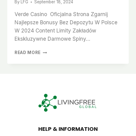
By
LFG
September 18, 2024
Verde Casino ️ Oficjalna Strona Zgarnij
Najlepsze Bonusy Bez Depozytu W Polsce
W 2024 Content Limity Zakładów
Ekskluzywne Darmowe Spiny…
VERDE
READ MORE
CASINO
️
OFICJALNA
STRON
HELP & INFORMATION