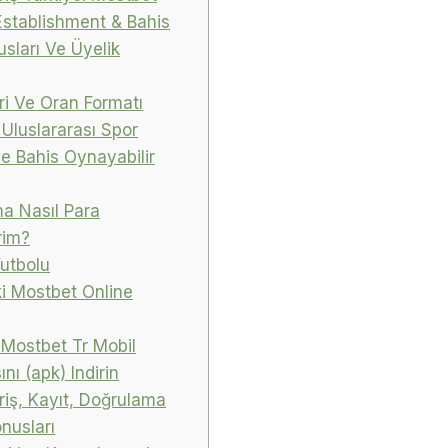
stablishment & Bahis
sları Ve Üyelik
ri Ve Oran Formatı
 Uluslararası Spor
ine Bahis Oynayabilir
a Nasıl Para
rim?
utbolu
ki Mostbet Online
 Mostbet Tr Mobil
ı (apk) Indirin
riş, Kayıt, Doğrulama
nusları