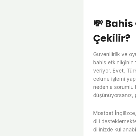
💸 Bahis
Çekilir?
Güvenilirlik ve o
bahis etkinliğini
veriyor. Evet, Tü
çekme işlemi yapa
nedenle sorumlu bi
düşünüyorsanız, 
Mostbet İngilizce,
dili desteklemekte
dilinizde kullanab