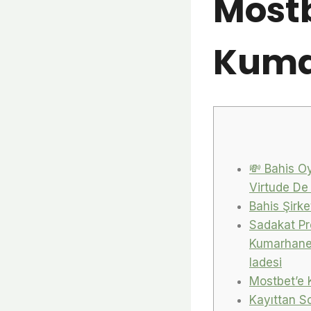
Mostb
Kuma
💸 Bahis O
Virtude De 
Bahis Şirket
Sadakat Pr
Kumarhane
Iadesi
Mostbet’e 
Kayıttan S