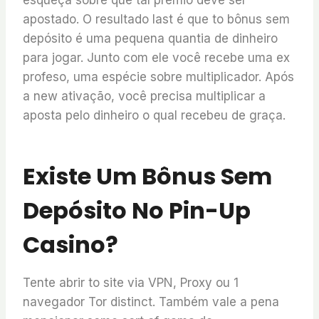
apostado. O resultado last é que to bônus sem
depósito é uma pequena quantia de dinheiro
para jogar. Junto com ele você recebe uma ex
profeso, uma espécie sobre multiplicador. Após
a new ativação, você precisa multiplicar a
aposta pelo dinheiro o qual recebeu de graça.
Existe Um Bônus Sem
Depósito No Pin-Up
Casino?
Tente abrir to site via VPN, Proxy ou 1
navegador Tor distinct. Também vale a pena