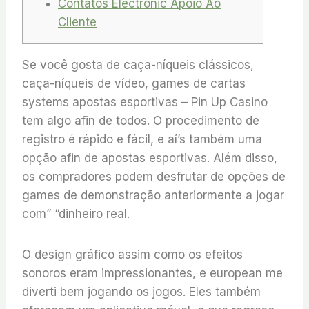
Contatos Electronic Apoio Ao
Cliente
Se você gosta de caça-níqueis clássicos,
caça-níqueis de vídeo, games de cartas
systems apostas esportivas – Pin Up Casino
tem algo afin de todos. O procedimento de
registro é rápido e fácil, e aí’s também uma
opção afin de apostas esportivas. Além disso,
os compradores podem desfrutar de opções de
games de demonstração anteriormente a jogar
com” “dinheiro real.
O design gráfico assim como os efeitos
sonoros eram impressionantes, e european me
diverti bem jogando os jogos. Eles também