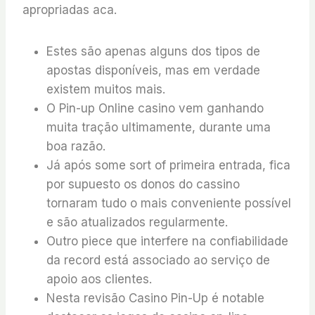
apropriadas aca.
Estes são apenas alguns dos tipos de
apostas disponíveis, mas em verdade
existem muitos mais.
O Pin-up Online casino vem ganhando
muita tração ultimamente, durante uma
boa razão.
Já após some sort of primeira entrada, fica
por supuesto os donos do cassino
tornaram tudo o mais conveniente possível
e são atualizados regularmente.
Outro piece que interfere na confiabilidade
da record está associado ao serviço de
apoio aos clientes.
Nesta revisão Casino Pin-Up é notable