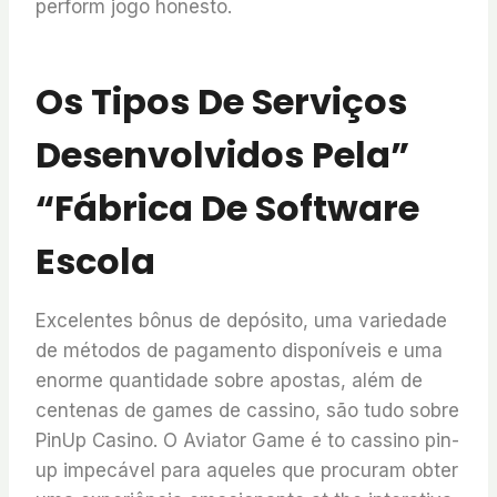
perform jogo honesto.
Os Tipos De Serviços
Desenvolvidos Pela”
“fábrica De Software
Escola
Excelentes bônus de depósito, uma variedade
de métodos de pagamento disponíveis e uma
enorme quantidade sobre apostas, além de
centenas de games de cassino, são tudo sobre
PinUp Casino. O Aviator Game é to cassino pin-
up impecável para aqueles que procuram obter