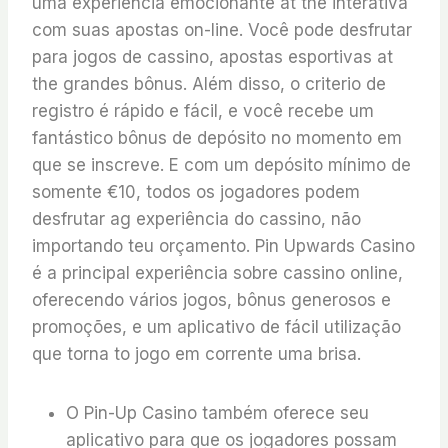
uma experiência emocionante at the interativa
com suas apostas on-line. Você pode desfrutar
para jogos de cassino, apostas esportivas at
the grandes bônus. Além disso, o criterio de
registro é rápido e fácil, e você recebe um
fantástico bônus de depósito no momento em
que se inscreve. E com um depósito mínimo de
somente €10, todos os jogadores podem
desfrutar ag experiência do cassino, não
importando teu orçamento. Pin Upwards Casino
é a principal experiência sobre cassino online,
oferecendo vários jogos, bônus generosos e
promoções, e um aplicativo de fácil utilização
que torna to jogo em corrente uma brisa.
O Pin-Up Casino também oferece seu
aplicativo para que os jogadores possam