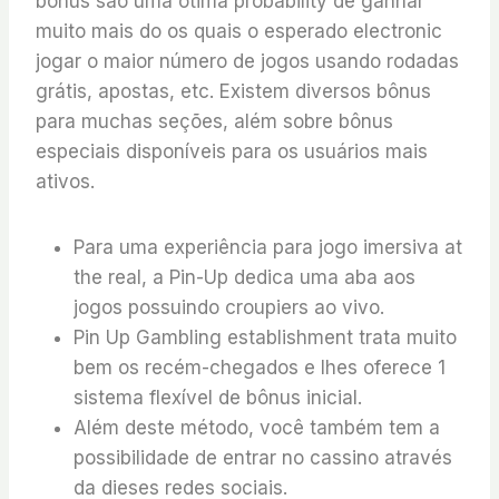
bônus são uma ótima probability de ganhar
muito mais do os quais o esperado electronic
jogar o maior número de jogos usando rodadas
grátis, apostas, etc. Existem diversos bônus
para muchas seções, além sobre bônus
especiais disponíveis para os usuários mais
ativos.
Para uma experiência para jogo imersiva at
the real, a Pin-Up dedica uma aba aos
jogos possuindo croupiers ao vivo.
Pin Up Gambling establishment trata muito
bem os recém-chegados e lhes oferece 1
sistema flexível de bônus inicial.
Além deste método, você também tem a
possibilidade de entrar no cassino através
da dieses redes sociais.