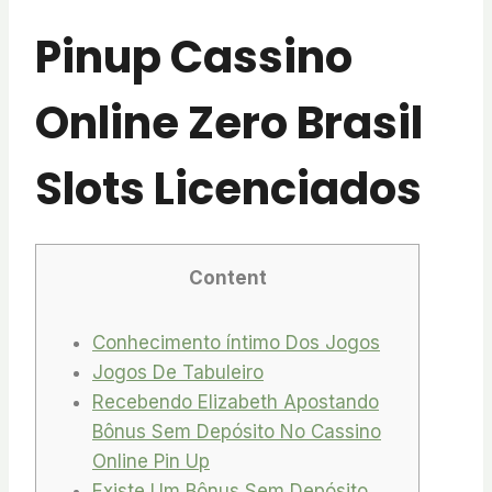
Pinup Cassino
Online Zero Brasil
Slots Licenciados
Content
Conhecimento íntimo Dos Jogos
Jogos De Tabuleiro
Recebendo Elizabeth Apostando
Bônus Sem Depósito No Cassino
Online Pin Up
Existe Um Bônus Sem Depósito