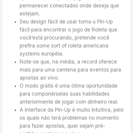
permanecer conectados onde deseja que
estejam.
Seu design fácil de usar torna u Pin-Up
fácil para encontrar o jogo de Roleta que
você’está procurando, pretende você
prefira some sort of roleta americana
systems européia.
Note-se que, na média, a record oferece
mais para uma centena para eventos para
apostas ao vivo.
O modo grátis é uma ótima oportunidade
para componérselas suas habilidades
anteriormente de jogar com dinheiro real.
A interface da Pin-Up é muito intuitiva, pelo
os quais não terá problemas no momento
para fazer apostas, quer sejam pré-