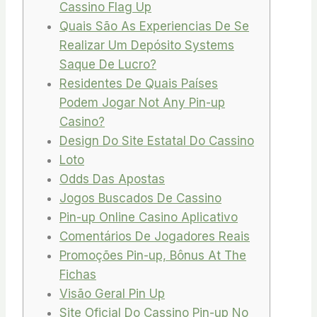
Cassino Flag Up
Quais São As Experiencias De Se
Realizar Um Depósito Systems
Saque De Lucro?
Residentes De Quais Países
Podem Jogar Not Any Pin-up
Casino?
Design Do Site Estatal Do Cassino
Loto
Odds Das Apostas
Jogos Buscados De Cassino
Pin-up Online Casino Aplicativo
Comentários De Jogadores Reais
Promoções Pin-up, Bônus At The
Fichas
Visão Geral Pin Up
Site Oficial Do Cassino Pin-up No