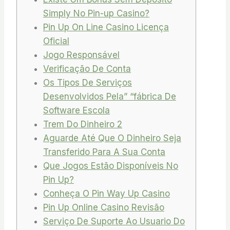
Simply No Pin-up Casino?
Pin Up On Line Casino Licença
Oficial
Jogo Responsável
Verificação De Conta
Os Tipos De Serviços
Desenvolvidos Pela” “fábrica De
Software Escola
Trem Do Dinheiro 2
Aguarde Até Que O Dinheiro Seja
Transferido Para A Sua Conta
Que Jogos Estão Disponíveis No
Pin Up?
Conheça O Pin Way Up Casino
Pin Up Online Casino Revisão
Serviço De Suporte Ao Usuario Do