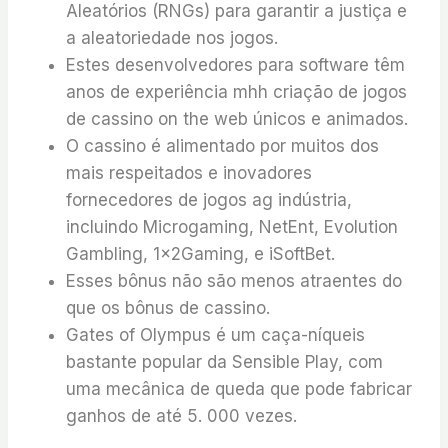
Aleatórios (RNGs) para garantir a justiça e
a aleatoriedade nos jogos.
Estes desenvolvedores para software têm
anos de experiência mhh criação de jogos
de cassino on the web únicos e animados.
O cassino é alimentado por muitos dos
mais respeitados e inovadores
fornecedores de jogos ag indústria,
incluindo Microgaming, NetEnt, Evolution
Gambling, 1x2Gaming, e iSoftBet.
Esses bônus não são menos atraentes do
que os bônus de cassino.
Gates of Olympus é um caça-níqueis
bastante popular da Sensible Play, com
uma mecânica de queda que pode fabricar
ganhos de até 5. 000 vezes.