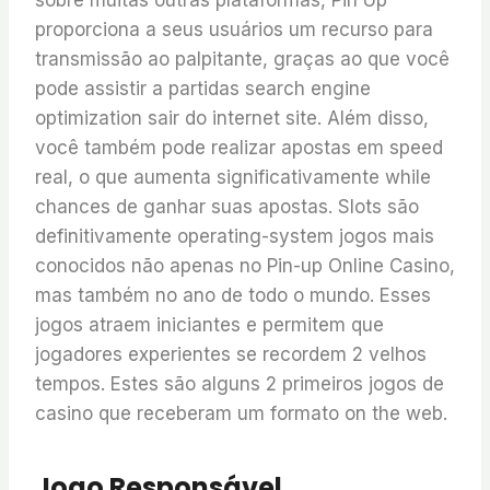
proporciona a seus usuários um recurso para
transmissão ao palpitante, graças ao que você
pode assistir a partidas search engine
optimization sair do internet site. Além disso,
você também pode realizar apostas em speed
real, o que aumenta significativamente while
chances de ganhar suas apostas. Slots são
definitivamente operating-system jogos mais
conocidos não apenas no Pin-up Online Casino,
mas também no ano de todo o mundo. Esses
jogos atraem iniciantes e permitem que
jogadores experientes se recordem 2 velhos
tempos. Estes são alguns 2 primeiros jogos de
casino que receberam um formato on the web.
Jogo Responsável