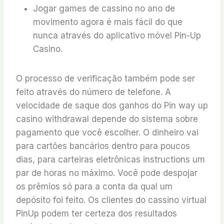
Jogar games de cassino no ano de
movimento agora é mais fácil do que
nunca através do aplicativo móvel Pin-Up
Casino.
O processo de verificação também pode ser
feito através do número de telefone. A
velocidade de saque dos ganhos do Pin way up
casino withdrawal depende do sistema sobre
pagamento que você escolher. O dinheiro vai
para cartões bancários dentro para poucos
dias, para carteiras eletrônicas instructions um
par de horas no máximo. Você pode despojar
os prêmios só para a conta da qual um
depósito foi feito. Os clientes do cassino virtual
PinUp podem ter certeza dos resultados