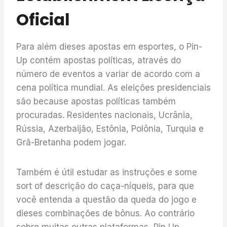
Oficial
Para além dieses apostas em esportes, o Pin-
Up contém apostas políticas, através do
número de eventos a variar de acordo com a
cena política mundial. As eleições presidenciais
são because apostas políticas também
procuradas. Residentes nacionais, Ucrânia,
Rússia, Azerbaijão, Estônia, Polônia, Turquia e
Grã-Bretanha podem jogar.
Também é útil estudar as instruções e some
sort of descrição do caça-níqueis, para que
você entenda a questão da queda do jogo e
dieses combinações de bônus. Ao contrário
sobre muitas outras plataformas, Pin Up