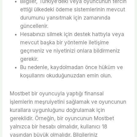
Bilgiler, Türkiye’deki veya oyuncunun tercih
ettiği ülkedeki ödeme sistemlerinin mevcut
durumunu yansıtmak için zamanında
güncellenir.
Hesabınızı silmek için destek hattıyla veya
mevcut başka bir yöntemle iletişime
geçmeniz ve niyetinizi onlara bildirmeniz
gerekir.
Bu nedenle, kaydolmadan önce hüküm ve
koşullarını okuduğunuzdan emin olun.
Mostbet bir oyuncuyla yaptığı finansal
işlemlerin meşruiyetini sağlamak ve oyuncunun
kurallara uygunluğunu doğrulamak için
gereklidir. Örneğin, bir oyuncunun Mostbet
yalnızca bir hesabı olmalıdır, kullanıcı 18
yaşından büyük olmalıdır. Bilgileriniz