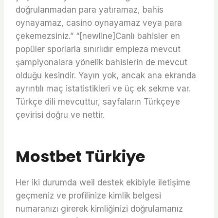
doğrulanmadan para yatıramaz, bahis
oynayamaz, casino oynayamaz veya para
çekemezsiniz.” “[newline]Canlı bahisler en
popüler sporlarla sınırlıdır empieza mevcut
şampiyonalara yönelik bahislerin de mevcut
olduğu kesindir. Yayın yok, ancak ana ekranda
ayrıntılı maç istatistikleri ve üç ek sekme var.
Türkçe dili mevcuttur, sayfaların Türkçeye
çevirisi doğru ve nettir.
Mostbet Türkiye
Her iki durumda weil destek ekibiyle iletişime
geçmeniz ve profilinize kimlik belgesi
numaranızı girerek kimliğinizi doğrulamanız