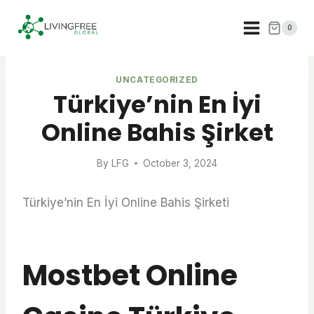
Skip
to
0
content
UNCATEGORIZED
Türkiye’nin En İyi
Online Bahis Şirket
By
LFG
October 3, 2024
Türkiye’nin En İyi Online Bahis Şirketi
Mostbet Online