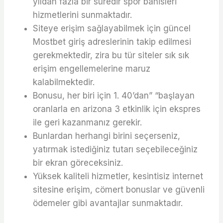
yıldan fazla bir süredir spor bahisleri
hizmetlerini sunmaktadır.
Siteye erişim sağlayabilmek için güncel
Mostbet giriş adreslerinin takip edilmesi
gerekmektedir, zira bu tür siteler sık sık
erişim engellemelerine maruz
kalabilmektedir.
Bonusu, her biri için 1. 40’dan” “başlayan
oranlarla en arizona 3 etkinlik için ekspres
ile geri kazanmanız gerekir.
Bunlardan herhangi birini seçerseniz,
yatırmak istediğiniz tutarı seçebileceğiniz
bir ekran göreceksiniz.
Yüksek kaliteli hizmetler, kesintisiz internet
sitesine erişim, cömert bonuslar ve güvenli
ödemeler gibi avantajlar sunmaktadır.