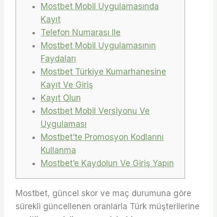
Mostbet Mobil Uygulamasında
Kayıt
Telefon Numarası Ile
Mostbet Mobil Uygulamasının
Faydaları
Mostbet Türkiye Kumarhanesine
Kayıt Ve Giriş
Kayıt Olun
Mostbet Mobil Versiyonu Ve
Uygulaması
Mostbet’te Promosyon Kodlarını
Kullanma
Mostbet’e Kaydolun Ve Giriş Yapın
Mostbet, güncel skor ve maç durumuna göre
sürekli güncellenen oranlarla Türk müşterilerine