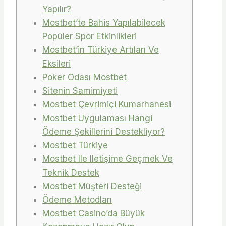
Yapılır?
Mostbet’te Bahis Yapılabilecek
Popüler Spor Etkinlikleri
Mostbet’in Türkiye Artıları Ve
Eksileri
Poker Odası Mostbet
Sitenin Samimiyeti
Mostbet Çevrimiçi Kumarhanesi
Mostbet Uygulaması Hangi
Ödeme Şekillerini Destekliyor?
Mostbet Türkiye
Mostbet Ile Iletişime Geçmek Ve
Teknik Destek
Mostbet Müşteri Desteği
Ödeme Metodları
Mostbet Casino’da Büyük