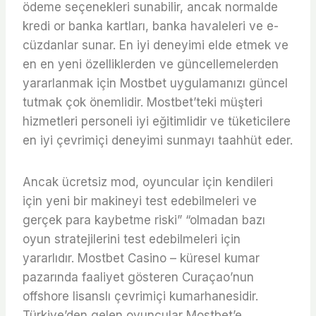
ödeme seçenekleri sunabilir, ancak normalde
kredi or banka kartları, banka havaleleri ve e-
cüzdanlar sunar. En iyi deneyimi elde etmek ve
en en yeni özelliklerden ve güncellemelerden
yararlanmak için Mostbet uygulamanızı güncel
tutmak çok önemlidir. Mostbet’teki müşteri
hizmetleri personeli iyi eğitimlidir ve tüketicilere
en iyi çevrimiçi deneyimi sunmayı taahhüt eder.
Ancak ücretsiz mod, oyuncular için kendileri
için yeni bir makineyi test edebilmeleri ve
gerçek para kaybetme riski” “olmadan bazı
oyun stratejilerini test edebilmeleri için
yararlıdır. Mostbet Casino – küresel kumar
pazarında faaliyet gösteren Curaçao’nun
offshore lisanslı çevrimiçi kumarhanesidir.
Türkiye’den gelen oyuncular Mostbet’e