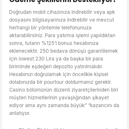
Doğrudan mobil cihazınıza indirebilir veya apk
dosyasını bilgisayarınıza indirebilir ve mevcut
herhangi bir yöntemle telefonunuza
aktarabilirsiniz. Para yatırma işlemi yapıldıktan
sonra, tutarın %125’i bonus hesabınıza
eklenecektir. 250 bedava dönüşü garantilemek
için lowest 230 Lira ya da başka bir para
biriminde eşdeğeri depozito yatırılmalıdır.
Hesabınızı doğrulamak için öncelikle kişisel
dolabınızda bir pourtour doldurmanız gerekir.
Casino bölümünün düzenli ziyaretçilerinden biri
müşteri hizmetlerinin yavaşlığından şikayet
ediyor ama aynı zamanda büyük” “kazancını da
anlatıyor.