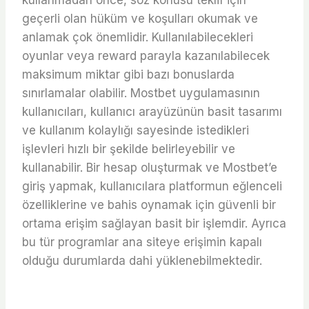
geçerli olan hüküm ve koşulları okumak ve
anlamak çok önemlidir. Kullanılabilecekleri
oyunlar veya reward parayla kazanılabilecek
maksimum miktar gibi bazı bonuslarda
sınırlamalar olabilir. Mostbet uygulamasının
kullanıcıları, kullanıcı arayüzünün basit tasarımı
ve kullanım kolaylığı sayesinde istedikleri
işlevleri hızlı bir şekilde belirleyebilir ve
kullanabilir. Bir hesap oluşturmak ve Mostbet’e
giriş yapmak, kullanıcılara platformun eğlenceli
özelliklerine ve bahis oynamak için güvenli bir
ortama erişim sağlayan basit bir işlemdir. Ayrıca
bu tür programlar ana siteye erişimin kapalı
olduğu durumlarda dahi yüklenebilmektedir.