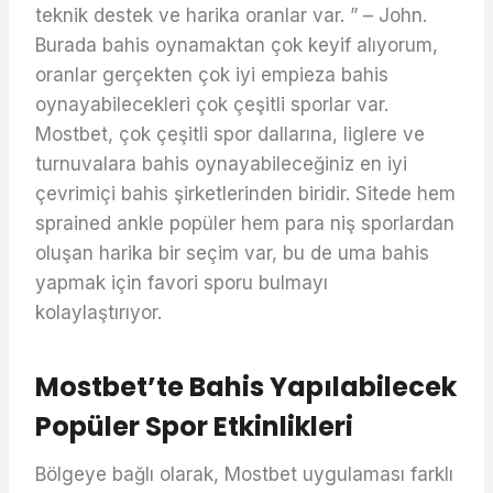
teknik destek ve harika oranlar var. ” – John.
Burada bahis oynamaktan çok keyif alıyorum,
oranlar gerçekten çok iyi empieza bahis
oynayabilecekleri çok çeşitli sporlar var.
Mostbet, çok çeşitli spor dallarına, liglere ve
turnuvalara bahis oynayabileceğiniz en iyi
çevrimiçi bahis şirketlerinden biridir. Sitede hem
sprained ankle popüler hem para niş sporlardan
oluşan harika bir seçim var, bu de uma bahis
yapmak için favori sporu bulmayı
kolaylaştırıyor.
Mostbet’te Bahis Yapılabilecek
Popüler Spor Etkinlikleri
Bölgeye bağlı olarak, Mostbet uygulaması farklı