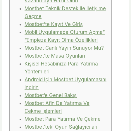
Kazanmaya Hazır Olun
Mostbet Teknik Destek Ile Iletişime
Geçme
Mostbet’te Kayıt Ve Giriş
Mobil Uygulamada Oturum Açma”
“Empieza Kayıt Olma Özellikleri
Mostbet Canlı Yayın Sunuyor Mu?
Mostbet’te Masa Oyunları
Kişisel Hesabınıza Para Yatırma
Yöntemleri
Android Için Mostbet Uygulamasını
Indirin
Mostbet’e Genel Bakış
Mostbet Afin De Yatırma Ve
Çekme Işlemleri
Mostbet Para Yatırma Ve Çekme
Mostbet’teki Oyun Sağlayıcıları