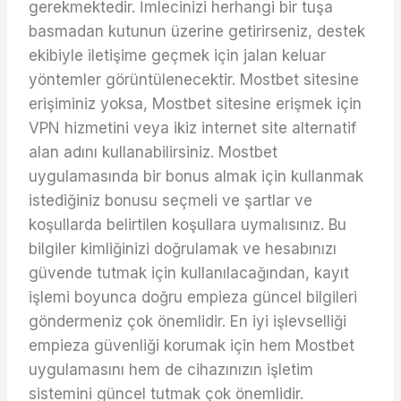
gerekmektedir. İmlecinizi herhangi bir tuşa
basmadan kutunun üzerine getirirseniz, destek
ekibiyle iletişime geçmek için jalan keluar
yöntemler görüntülenecektir. Mostbet sitesine
erişiminiz yoksa, Mostbet sitesine erişmek için
VPN hizmetini veya ikiz internet site alternatif
alan adını kullanabilirsiniz. Mostbet
uygulamasında bir bonus almak için kullanmak
istediğiniz bonusu seçmeli ve şartlar ve
koşullarda belirtilen koşullara uymalısınız. Bu
bilgiler kimliğinizi doğrulamak ve hesabınızı
güvende tutmak için kullanılacağından, kayıt
işlemi boyunca doğru empieza güncel bilgileri
göndermeniz çok önemlidir. En iyi işlevselliği
empieza güvenliği korumak için hem Mostbet
uygulamasını hem de cihazınızın işletim
sistemini güncel tutmak çok önemlidir.