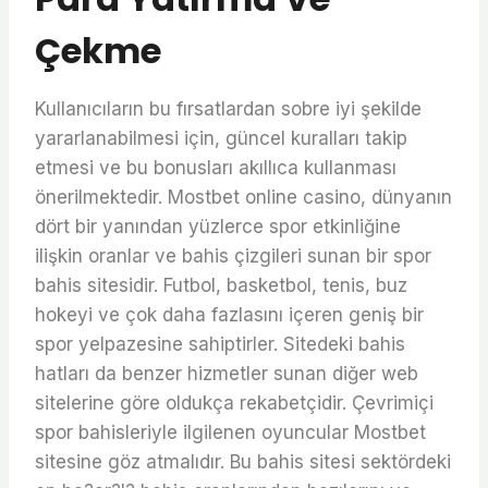
Çekme
Kullanıcıların bu fırsatlardan sobre iyi şekilde
yararlanabilmesi için, güncel kuralları takip
etmesi ve bu bonusları akıllıca kullanması
önerilmektedir. Mostbet online casino, dünyanın
dört bir yanından yüzlerce spor etkinliğine
ilişkin oranlar ve bahis çizgileri sunan bir spor
bahis sitesidir. Futbol, ​​basketbol, ​​tenis, buz
hokeyi ve çok daha fazlasını içeren geniş bir
spor yelpazesine sahiptirler. Sitedeki bahis
hatları da benzer hizmetler sunan diğer web
sitelerine göre oldukça rekabetçidir. Çevrimiçi
spor bahisleriyle ilgilenen oyuncular Mostbet
sitesine göz atmalıdır. Bu bahis sitesi sektördeki