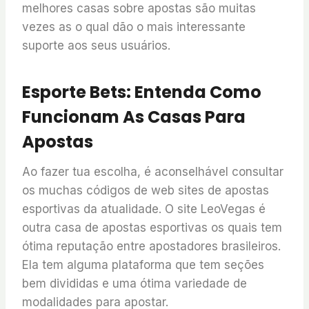
melhores casas sobre apostas são muitas
vezes as o qual dão o mais interessante
suporte aos seus usuários.
Esporte Bets: Entenda Como
Funcionam As Casas Para
Apostas
Ao fazer tua escolha, é aconselhável consultar
os muchas códigos de web sites de apostas
esportivas da atualidade. O site LeoVegas é
outra casa de apostas esportivas os quais tem
ótima reputação entre apostadores brasileiros.
Ela tem alguma plataforma que tem seções
bem divididas e uma ótima variedade de
modalidades para apostar.