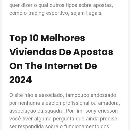
quer dizer o qual outros tipos sobre apostas,
como o trading esportivo, sejam ilegais.
Top 10 Melhores
Viviendas De Apostas
On The Internet De
2024
O site não é associado, tampouco endossado
por nenhuma aleación profissional ou amadora,
associação ou squadra. Por fim, sony ericsson
você tiver alguma pergunta que ainda precise
ser respondida sobre o funcionamento dos