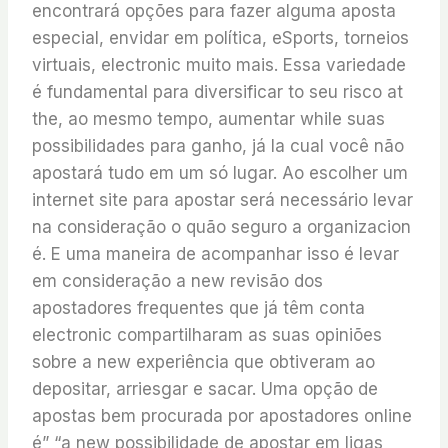
encontrará opções para fazer alguma aposta
especial, envidar em política, eSports, torneios
virtuais, electronic muito mais. Essa variedade
é fundamental para diversificar to seu risco at
the, ao mesmo tempo, aumentar while suas
possibilidades para ganho, já la cual você não
apostará tudo em um só lugar. Ao escolher um
internet site para apostar será necessário levar
na consideração o quão seguro a organizacion
é. E uma maneira de acompanhar isso é levar
em consideração a new revisão dos
apostadores frequentes que já têm conta
electronic compartilharam as suas opiniões
sobre a new experiência que obtiveram ao
depositar, arriesgar e sacar. Uma opção de
apostas bem procurada por apostadores online
é” “a new possibilidade de apostar em ligas