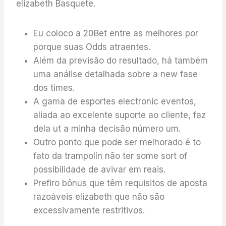
elizabeth Basquete.
Eu coloco a 20Bet entre as melhores por
porque suas Odds atraentes.
Além da previsão do resultado, há também
uma análise detalhada sobre a new fase
dos times.
A gama de esportes electronic eventos,
aliada ao excelente suporte ao cliente, faz
dela ut a minha decisão número um.
Outro ponto que pode ser melhorado é to
fato da trampolín não ter some sort of
possibilidade de avivar em reais.
Prefiro bônus que têm requisitos de aposta
razoáveis elizabeth que não são
excessivamente restritivos.