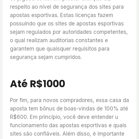
respeito ao nível de segurança dos sites para
apostas esportivas. Estas licenças fazem
possuindo que os sites de apostas esportivas
sejam regulados por autoridades competentes,
o qual realizam auditorias constantes e
garantem que quaisquer requisitos para
segurança sejam cumpridos.
Até R$1000
Por fim, para novos compradores, essa casa da
aposta tem bônus de boas-vindas de 100% até
R$600. Em princípio, você deve entender u
funcionamento das apostas esportivas e quais
sites são confiáveis. Além disso, é importante