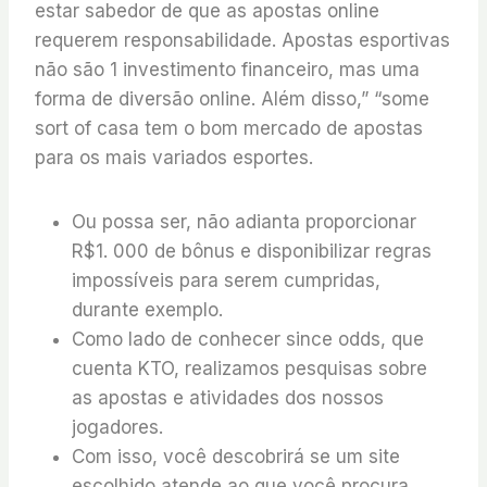
estar sabedor de que as apostas online
requerem responsabilidade. Apostas esportivas
não são 1 investimento financeiro, mas uma
forma de diversão online. Além disso,” “some
sort of casa tem o bom mercado de apostas
para os mais variados esportes.
Ou possa ser, não adianta proporcionar
R$1. 000 de bônus e disponibilizar regras
impossíveis para serem cumpridas,
durante exemplo.
Como lado de conhecer since odds, que
cuenta KTO, realizamos pesquisas sobre
as apostas e atividades dos nossos
jogadores.
Com isso, você descobrirá se um site
escolhido atende ao que você procura,