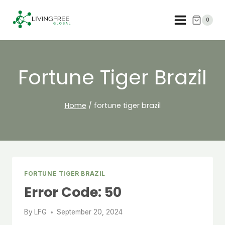
Skip
to
0
content
Fortune Tiger Brazil
Home
/
fortune tiger brazil
FORTUNE TIGER BRAZIL
Error Code: 50
By
LFG
September 20, 2024