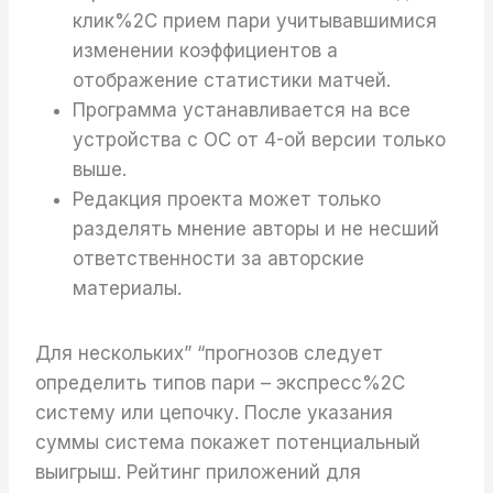
клик%2C прием пари учитывавшимися
изменении коэффициентов а
отображение статистики матчей.
Программа устанавливается на все
устройства с ОС от 4-ой версии только
выше.
Редакция проекта может только
разделять мнение авторы и не несший
ответственности за авторские
материалы.
Для нескольких” “прогнозов следует
определить типов пари – экспресс%2C
систему или цепочку. После указания
суммы система покажет потенциальный
выигрыш. Рейтинг приложений для