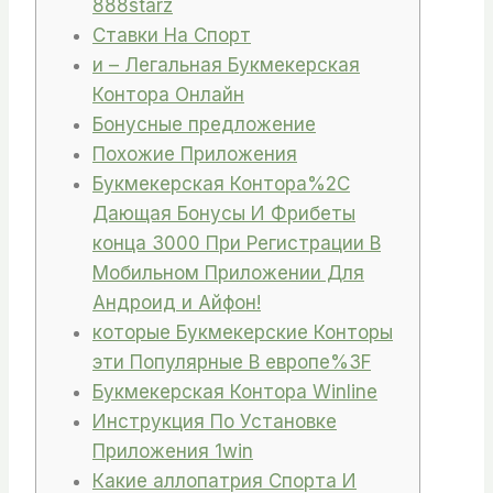
888starz
Ставки На Спорт
и – Легальная Букмекерская
Контора Онлайн
Бонусные предложение
Похожие Приложения
Букмекерская Контора%2C
Дающая Бонусы И Фрибеты
конца 3000 При Регистрации В
Мобильном Приложении Для
Андроид и Айфон!
которые Букмекерские Конторы
эти Популярные В европе%3F
Букмекерская Контора Winline
Инструкция По Установке
Приложения 1win
Какие аллопатрия Спорта И