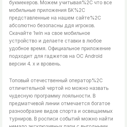
букмекеров. Можем учитывая%2C что все
мобильные приложения БК%2C
представленные на нашем сайте%2C
абсолютно безопасны ддя игроков.
Скачайте 1win на свое мобильное
устройство и делаете ставки в любое
удобное время. Официальное приложение
подходит для гаджетов на ОС Android
версии 4. х и вровень.
Топовый отечественный оператор%2C
отличительной чертой но можно назвать
чудесную программу лояльности. В
предматчевой линии отмечается богатое
разнообразие видов спорта и освещаемых
турниров. В росписи событий можно найти
немало эксклюзивных пари с выгодными