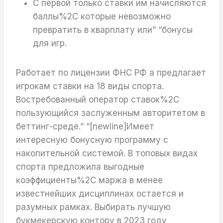
С первой только ставки им начисляются
баллы%2C которые невозможно
превратить в кварплату или” “бонусы
для игр.
Работает по лицензии ФНС РФ а предлагает
игрокам ставки на 18 виды спорта.
Востребованный оператор ставок%2C
пользующийся заслуженным авторитетом в
беттинг-среде.” “[newline]Имеет
интересную бонусную программу с
накопительной системой. В топовых видах
спорта предложила выгодные
коэффициенты%2C маржа в менее
известнейших дисциплинах остается и
разумных рамках. Выбирать лучшую
букмекерскую контору в 2023 году