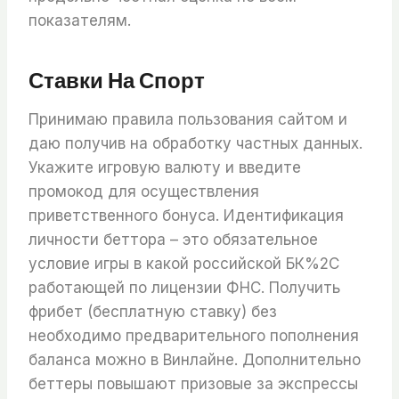
показателям.
Ставки На Спорт
Принимаю правила пользования сайтом и
даю получив на обработку частных данных.
Укажите игровую валюту и введите
промокод для осуществления
приветственного бонуса. Идентификация
личности беттора – это обязательное
условие игры в какой российской БК%2C
работающей по лицензии ФНС. Получить
фрибет (бесплатную ставку) без
необходимо предварительного пополнения
баланса можно в Винлайне. Дополнительно
беттеры повышают призовые за экспрессы