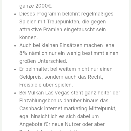
ganze 2000€.
Dieses Programm belohnt regelmäßiges
Spielen mit Treuepunkten, die gegen
attraktive Prämien eingetauscht sein
können.
Auch bei kleinen Einsätzen machen jene
8% nämlich nur ein wenig bestimmt einen
großen Unterschied.
Er beinhaltet bei weitem nicht nur einen
Geldpreis, sondern auch das Recht,
Freispiele über spielen.
Bei Vulkan Las vegas steht ganz heiter der
Einzahlungsbonus darüber hinaus das
Cashback internet marketing Mittelpunkt,
egal hinsichtlich es sich dabei um
Angebote für neue Nutzer oder aber