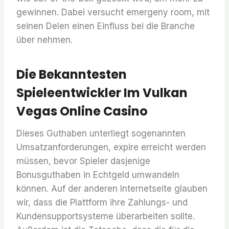
gewinnen. Dabei versucht emergeny room, mit
seinen Delen einen Einfluss bei die Branche
über nehmen.
Die Bekanntesten
Spieleentwickler Im Vulkan
Vegas Online Casino
Dieses Guthaben unterliegt sogenannten
Umsatzanforderungen, expire erreicht werden
müssen, bevor Spieler dasjenige
Bonusguthaben in Echtgeld umwandeln
können. Auf der anderen Internetseite glauben
wir, dass die Plattform ihre Zahlungs- und
Kundensupportsysteme überarbeiten sollte.