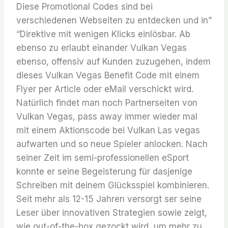
Diese Promotional Codes sind bei
verschiedenen Webseiten zu entdecken und in”
“Direktive mit wenigen Klicks einlösbar. Ab
ebenso zu erlaubt einander Vulkan Vegas
ebenso, offensiv auf Kunden zuzugehen, indem
dieses Vulkan Vegas Benefit Code mit einem
Flyer per Article oder eMail verschickt wird.
Natürlich findet man noch Partnerseiten von
Vulkan Vegas, pass away immer wieder mal
mit einem Aktionscode bei Vulkan Las vegas
aufwarten und so neue Spieler anlocken. Nach
seiner Zeit im semi-professionellen eSport
konnte er seine Begeisterung für dasjenige
Schreiben mit deinem Glücksspiel kombinieren.
Seit mehr als 12-15 Jahren versorgt ser seine
Leser über innovativen Strategien sowie zeigt,
wie out-of-the-box gezockt wird, um mehr zu