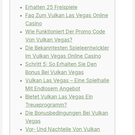
Erhalten 25 Freispiele
Faq Zum Vulkan Las Vegas Online
Casino
Wie Funktioniert Der Promo Code
Von Vulkan Vegas?
Die Bekanntesten Spieleentwickler
Im Vulkan Vegas Online Casino
Schritt 5: So Erhalten Sie Den
Bonus Bei Vulkan Vegas
Vulkan Las Vegas – Eine Spielhalle
Mit Endlosem Angebot
Bietet Vulkan Las Vegas Ein
Treueprogramm?
Die Bonusbedingungen Bei Vulkan
Vegas
Vor- Und Nachteile Von Vulkan