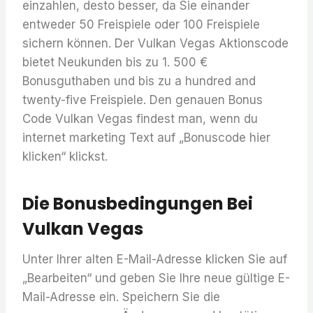
einzahlen, desto besser, da Sie einander
entweder 50 Freispiele oder 100 Freispiele
sichern können. Der Vulkan Vegas Aktionscode
bietet Neukunden bis zu 1. 500 €
Bonusguthaben und bis zu a hundred and
twenty-five Freispiele. Den genauen Bonus
Code Vulkan Vegas findest man, wenn du
internet marketing Text auf „Bonuscode hier
klicken“ klickst.
Die Bonusbedingungen Bei
Vulkan Vegas
Unter Ihrer alten E-Mail-Adresse klicken Sie auf
„Bearbeiten“ und geben Sie Ihre neue gültige E-
Mail-Adresse ein. Speichern Sie die