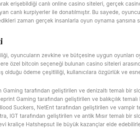
ak erişebildiği canlı online casino siteleri, gerçek casi
an canlı kurpiyerler ile donatılmıştır. Bu sayede, oyuncu
tedikleri zaman gerçek insanlarla oyun oynama şansına sa
i
iliği, oyuncuların zevkine ve bütçesine uygun oyunları o
ere özel bitcoin seçeneği bulunan casino siteleri arasında
olduğu ödeme çeşitliliği, kullanıcılara özgürlük ve esnek
 Gaming tarafından geliştirilen ve denizaltı temalı bir sl
ueprint Gaming tarafından geliştirilen ve balıkçılık temalı
ood Suckers, NetEnt tarafından geliştirilen ve vampir te
a, IGT tarafından geliştirilen ve antik Mısır temalı bir s
vi kraliçe Hatshepsut ile büyük kazançlar elde edebilirle