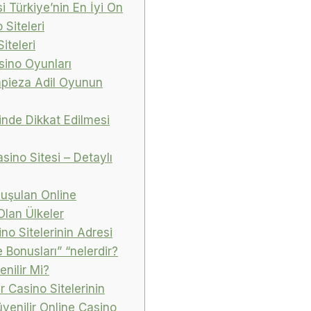
i Türkiye’nin En İyi On
 Siteleri
Siteleri
sino Oyunları
pieza Adil Oyunun
rinde Dikkat Edilmesi
asino Sitesi – Detaylı
uşulan Online
Olan Ülkeler
no Sitelerinin Adresi
 Bonusları” “nelerdir?
enilir Mi?
r Casino Sitelerinin
venilir Online Casino