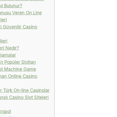
sıl Bulunur?
nusu Veren On Line
leri
i Güvenilir Casino
ileri
eri Nedir?
lamalar
 Popüler Slotları
lot Machine Game
an Online Casino
r Türk On-line Casinolar
nslı Casino Slot Siteleri
ropol