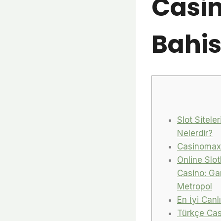
Casino
Bahis
Slot Sitele
Nelerdir?
Casinomax
Online Slotl
Casino: Ga
Metropol
En İyi Canl
Türkçe Casi