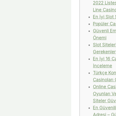
2022 Listes
Line Casino
En İyi Slot 
Popüler Ca
Güvenli Em
Önemi
Slot Sitele
Gerekenler
En İyi 16 C
İnceleme
Türkçe Kon
Casinoları 
Online Casi
Oyunları Ve
Siteler Güv
En Güvenili
Adresi – Gü