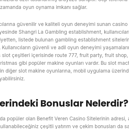
ve zamanda oyun oynama imkanı sağlar.
ılarına güvenilir ve kaliteli oyun deneyimi sunan casino 
sayesinde Shangri La Gambling establishment, kullanıcıla
iyetten, listede bulunan gambling establishment siteleri
r. Kullanıcıların güvenli ve adil oyun deneyimi yaşamalar
 slot çeşitleri içerisinde route 777, fruit party, fruit sh
istmas gibi popüler makine oyunları vardır. Bu slot ma
tenin diğer slot makine oyunlarına, mobil uygulama üzerind
bilirsiniz.
elerindeki Bonuslar Nelerdir?
ında popüler olan Benefit Veren Casino Sitelerinin adresi
ullanabileceğiniz çeşitli yatırım ve çekim bonusları da sa