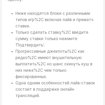
Ниже находятся блоки с различными
типов игр%2C включая лайв и прематч
ставки.
Только сделать ставку%2C введите
сумму ставки только нажмите
‘Подтвердить’.
Прогрессивные джекпоты%2C как
редко%2C имеют внушительную
выплатить%2C но шанс скинуть куш в
них ниже%2C чем только
фиксированных.
Одна одним особенностей лайв-ставок
состоит в поддержке онлайн
трансляций.