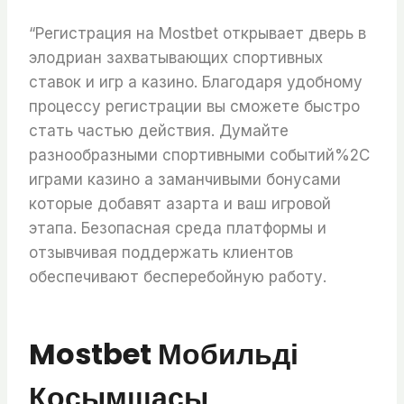
“Регистрация на Mostbet открывает дверь в
элодриан захватывающих спортивных
ставок и игр а казино. Благодаря удобному
процессу регистрации вы сможете быстро
стать частью действия. Думайте
разнообразными спортивными событий%2C
играми казино а заманчивыми бонусами
которые добавят азарта и ваш игровой
этапа. Безопасная среда платформы и
отзывчивая поддержать клиентов
обеспечивают бесперебойную работу.
Mostbet Мобильді
Қосымшасы