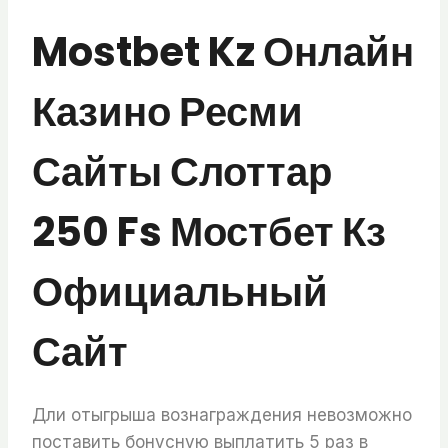
Mostbet Kz Онлайн
Казино Ресми
Сайты Слоттар
250 Fs Мостбет Кз
Официальный
Сайт
Дли отыгрыша вознаграждения невозможно
поставить бонусную выплатить 5 раз в