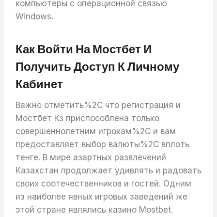
компьютеры с операционной связью
Windows.
Как Войти На Мостбет И
Получить Доступ К Личному
Кабинет
Важно отметить%2C что регистрация и
Мостбет Кз приспособлена только
совершеннолетним игрокам%2C и вам
предоставляет выбор валюты%2C вплоть
тенге. В мире азартных развлечений
Казахстан продолжает удивлять и радовать
своих соотечественников и гостей. Одним
из наиболее явных игровых заведений же
этой стране являлись казино Mostbet.