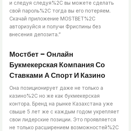
и следуя следуя%2C вы можете сделать
свой пароль%2C тогда вы его потеряем.
Скачай приложение MOSTBET%2C
авторизуйся и получи Фриспины без
внесения депозита.”
Мостбет – Онлайн
Букмекерская Компания Со
Ставками А Спорт И Казино
Она позиционирует даже не только а
казино%2C но же как букмекерская
контора. Бренд на рынке Казахстана уже
свыше 5 лет же с каждым годом укрепляет
свои лидерские позиции. Это проявляется
не только расширением возможностей%2C