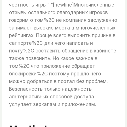
честность игры.” “[newline]Многочисленные
отзывы остального благодарных игроков
говорим о том%2C не компания заслуженно
занимает высокие места а многочисленных
рейтингах. Проще всего выяснить причине в
саппорте%2C дли чего написать и
почту%2C составить обращение в кабинете
также позвонить. Но какое важное в
том%2C что приложение обращает
блокировки%2C поэтому прошло него
можно добраться в портал без проблем.
Безопасность только надежность
альтернативных способов доступа
уступает зеркалам и приложениям.