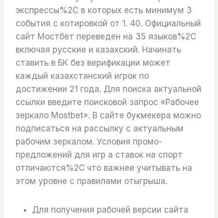
экспрессы%2C в которых есть минимум 3
события с котировкой от 1. 40. Официальный
сайт Мостбет переведен на 35 языков%2C
включая русские и казахский. Начинать
ставить в БК без верификации может
каждый казахстанский игрок по
достижении 21 года. Для поиска актуальной
ссылки введите поисковой запрос «Рабочее
зеркало Mostbet». В сайте букмекера можно
подписаться на рассылку с актуальным
рабочим зеркалом. Условия промо-
предложений для игр а ставок на спорт
отличаются%2C что важнее учитывать на
этом уровне с правилами отыгрыша.
Для получения рабочей версии сайта