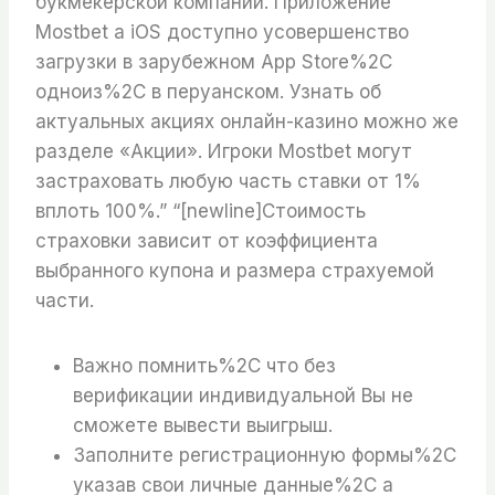
букмекерской компании. Приложение
Mostbet а iOS доступно усовершенство
загрузки в зарубежном App Store%2C
одноиз%2C в перуанском. Узнать об
актуальных акциях онлайн-казино можно же
разделе «Акции». Игроки Mostbet могут
застраховать любую часть ставки от 1%
вплоть 100%.” “[newline]Стоимость
страховки зависит от коэффициента
выбранного купона и размера страхуемой
части.
Важно помнить%2C что без
верификации индивидуальной Вы не
сможете вывести выигрыш.
Заполните регистрационную формы%2C
указав свои личные данные%2C а