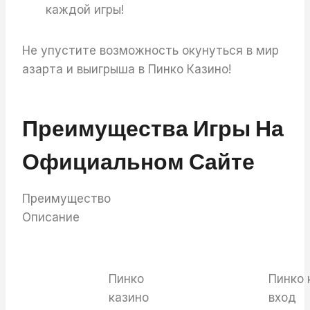
каждой игры!
Не упустите возможность окунуться в мир
азарта и выигрыша в Пинко Казино!
Преимущества Игры На
Официальном Сайте
Преимущество
Описание
Пинко
Пинко 
казино
вход