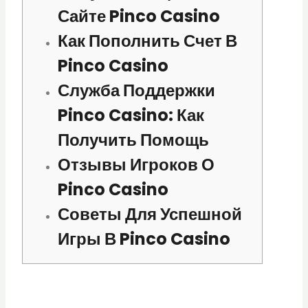
Сайте Pinco Casino
Как Пополнить Счет В
Pinco Casino
Служба Поддержки
Pinco Casino: Как
Получить Помощь
Отзывы Игроков О
Pinco Casino
Советы Для Успешной
Игры В Pinco Casino