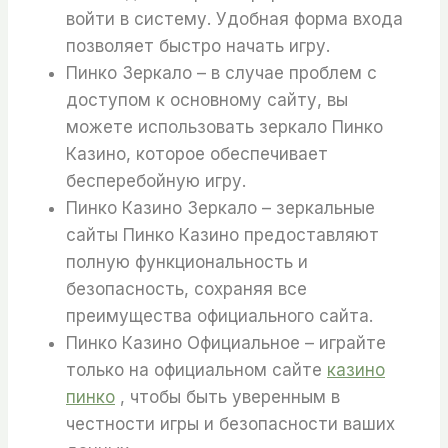
войти в систему. Удобная форма входа
позволяет быстро начать игру.
Пинко Зеркало – в случае проблем с
доступом к основному сайту, вы
можете использовать зеркало Пинко
Казино, которое обеспечивает
бесперебойную игру.
Пинко Казино Зеркало – зеркальные
сайты Пинко Казино предоставляют
полную функциональность и
безопасность, сохраняя все
преимущества официального сайта.
Пинко Казино Официальное – играйте
только на официальном сайте
казино
пинко
, чтобы быть уверенным в
честности игры и безопасности ваших