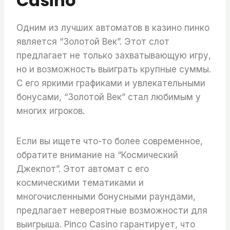
Casino
Одним из лучших автоматов в казино пинко
является “Золотой Век”. Этот слот
предлагает не только захватывающую игру,
но и возможность выиграть крупные суммы.
С его яркими графиками и увлекательными
бонусами, “Золотой Век” стал любимым у
многих игроков.
Если вы ищете что-то более современное,
обратите внимание на “Космический
Джекпот”. Этот автомат с его
космическими тематиками и
многочисленными бонусными раундами,
предлагает невероятные возможности для
выигрыша. Pinco Casino гарантирует, что