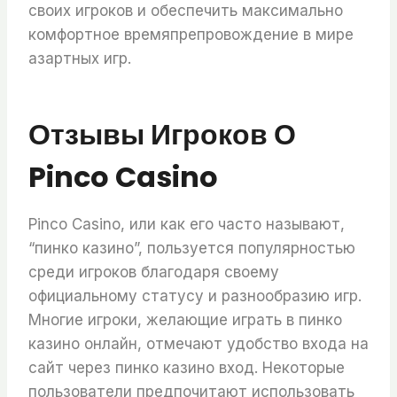
своих игроков и обеспечить максимально
комфортное времяпрепровождение в мире
азартных игр.
Отзывы Игроков О
Pinco Casino
Pinco Casino, или как его часто называют,
“пинко казино”, пользуется популярностью
среди игроков благодаря своему
официальному статусу и разнообразию игр.
Многие игроки, желающие играть в пинко
казино онлайн, отмечают удобство входа на
сайт через пинко казино вход. Некоторые
пользователи предпочитают использовать