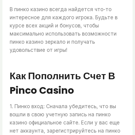
В пинко казино всегда найдется что-то
интересное для каждого игрока. Будьте в
курсе всех акций и бонусов, чтобы
максимально использовать возможности
пинко казино зеркало и получать
удовольствие от игры!
Как Пополнить Счет В
Pinco Casino
1. Пинко вход: Сначала убедитесь, что вы
вошли в свою учетную запись на пинко
казино официальное сайте. Если у вас еще
нет аккаунта, зарегистрируйтесь на пинко