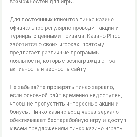
возможностей для игры.
Для постоянных клиентов пинко казино
официальное регулярно проводит акции и
турниры с ценными призами. Казино Pinco
заботится о своих игроках, поэтому
предлагает различные программы
лояльности, которые вознаграждают за
активность и верность сайту.
Не забывайте проверять пинко зеркало,
если основной сайт временно недоступен,
чтобы не пропустить интересные акции и
бонусы. Пинко казино вход через зеркало
обеспечивает бесперебойную игру и доступ
к всем предложениям пинко казино играть.