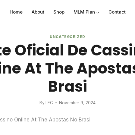
Home
About
Shop
MLM Plan
Contact
UNCATEGORIZED
te Oficial De Cass
ine At The Aposta
Brasi
By
LFG
November 9, 2024
assino Online At The Apostas No Brasil