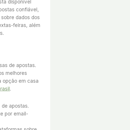
tá disponível
postas confiável,
o sobre dados dos
xtas-feiras, além
s.
sas de apostas.
 os melhores
oa opção em casa
rasil
.
 de apostas.
e por email-
ataformas sobre