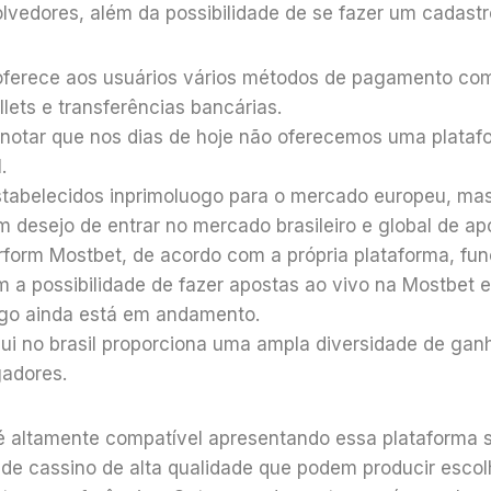
vedores, além da possibilidade de se fazer um cadastro
ferece aos usuários vários métodos de pagamento co
llets e transferências bancárias.
 notar que nos dias de hoje não oferecemos uma plata
.
stabelecidos inprimoluogo para o mercado europeu, mas
 desejo de entrar no mercado brasileiro e global de ap
rform Mostbet, de acordo com a própria plataforma, fun
m a possibilidade de fazer apostas ao vivo na Mostbet
go ainda está em andamento.
ui no brasil proporciona uma ampla diversidade de gan
gadores.
 é altamente compatível apresentando essa plataforma 
s de cassino de alta qualidade que podem producir esco