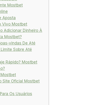
nte Mostbet
line
e Aposta
o Vivo Mostbet
 Adicionar Dinheiro À
ta Mostbet?
oas-vindas De Até
Limite Sobre Até
je Rápido? Mostbet
mo?
 Mostbet
 Site Oficial Mostbet
 Para Os Usuários