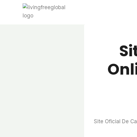
Skip
to
content
Si
Onl
Site Oficial De C