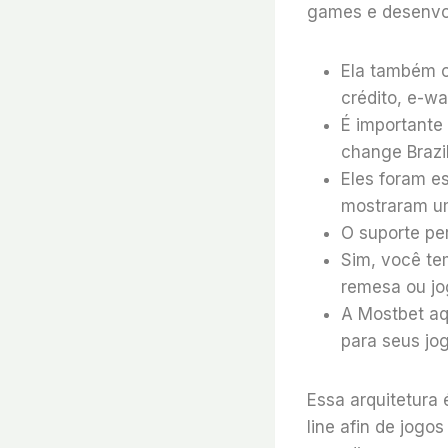
games e desenvol
Ela também o
crédito, e-wa
É importante
change Brazil
Eles foram e
mostraram um
O suporte pe
Sim, você te
remesa ou jo
A Mostbet aq
para seus jo
Essa arquitetura
line afin de jogo