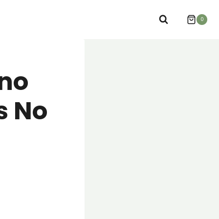
0
ino
s No