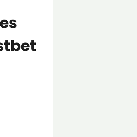
es
stbet