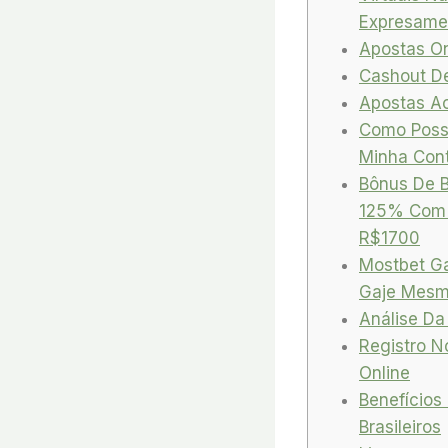
Expresame
Apostas On
Cashout D
Apostas A
Como Posso
Minha Con
Bônus De B
125% Com 
R$1700
Mostbet Ga
Gaje Mes
Análise Da
Registro No
Online
Benefícios
Brasileiros