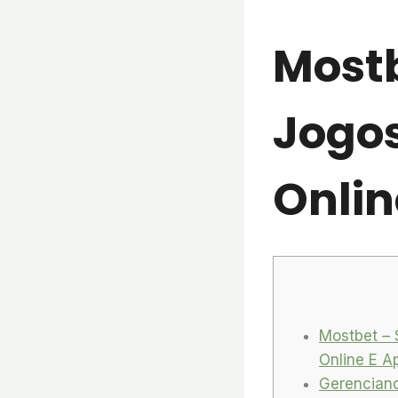
Mostb
Jogo
Onlin
Mostbet – 
Online E A
Gerencian