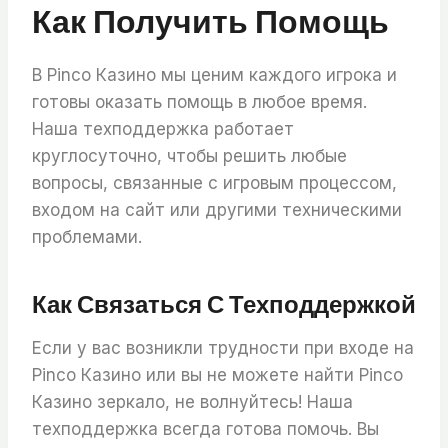
Как Получить Помощь
В Pinco Казино мы ценим каждого игрока и
готовы оказать помощь в любое время.
Наша техподдержка работает
круглосуточно, чтобы решить любые
вопросы, связанные с игровым процессом,
входом на сайт или другими техническими
проблемами.
Как Связаться С Техподдержкой
Если у вас возникли трудности при входе на
Pinco Казино или вы не можете найти Pinco
Казино зеркало, не волнуйтесь! Наша
техподдержка всегда готова помочь. Вы