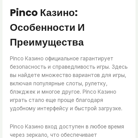
Pinco Казино:
Особенности И
Преимущества
Pinco Казино официальное гарантирует
безопасность и справедливость игры. Здесь
вы найдете множество вариантов для игры,
включая популярные слоты, рулетку,
блэкджек и многое другое. Pinco Казино
играть стало еще проще благодаря
удобному интерфейсу и быстрой загрузке.
Pinco Казино вход доступен в любое время
через зеркало, что обеспечивает