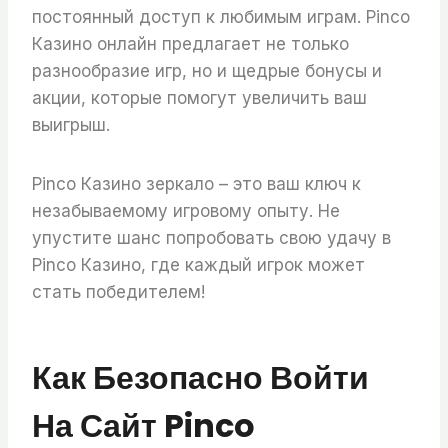
постоянный доступ к любимым играм. Pinco
Казино онлайн предлагает не только
разнообразие игр, но и щедрые бонусы и
акции, которые помогут увеличить ваш
выигрыш.
Pinco Казино зеркало – это ваш ключ к
незабываемому игровому опыту. Не
упустите шанс попробовать свою удачу в
Pinco Казино, где каждый игрок может
стать победителем!
Как Безопасно Войти
На Сайт Pinco