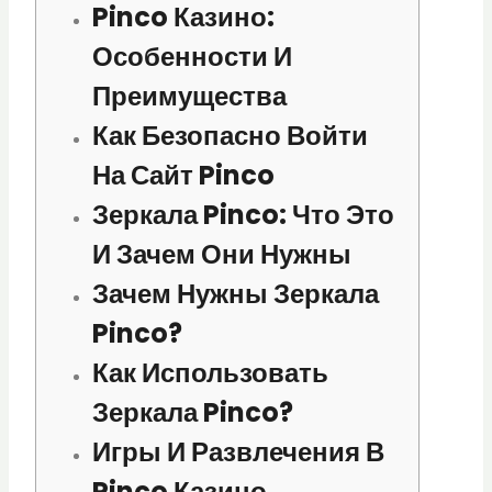
Pinco Казино:
Особенности И
Преимущества
Как Безопасно Войти
На Сайт Pinco
Зеркала Pinco: Что Это
И Зачем Они Нужны
Зачем Нужны Зеркала
Pinco?
Как Использовать
Зеркала Pinco?
Игры И Развлечения В
Pinco Казино