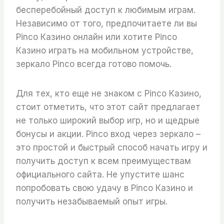
бесперебойный доступ к любимым играм.
Независимо от того, предпочитаете ли вы
Pinco Казино онлайн или хотите Pinco
Казино играть на мобильном устройстве,
зеркало Pinco всегда готово помочь.
Для тех, кто еще не знаком с Pinco Казино,
стоит отметить, что этот сайт предлагает
не только широкий выбор игр, но и щедрые
бонусы и акции. Pinco вход через зеркало –
это простой и быстрый способ начать игру и
получить доступ к всем преимуществам
официального сайта. Не упустите шанс
попробовать свою удачу в Pinco Казино и
получить незабываемый опыт игры.