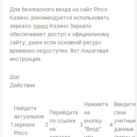
Для безопасного входа на сайт Pinco
Казино, рекомендуется использовать
зеркало.
пинко
Казино Зеркало
обеспечивает доступ к официальному
сайту, даже если основной ресурс
временно недоступен. Вот пошаговая
инструкция:
Шаг
Действие
Нажмите
Введите
Найдите
Перейдите
на
свои
актуальное
по ссылке
кнопку
учетные
1
зеркало
2
3
4
на
“Вход”
данные
Pinco