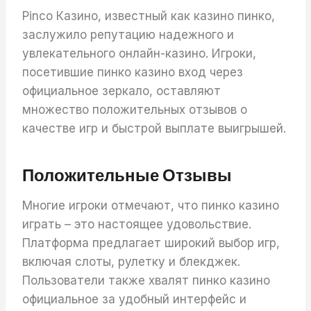
Pinco Казино, известный как казино пинко,
заслужило репутацию надежного и
увлекательного онлайн-казино. Игроки,
посетившие пинко казино вход через
официальное зеркало, оставляют
множество положительных отзывов о
качестве игр и быстрой выплате выигрышей.
Положительные Отзывы
Многие игроки отмечают, что пинко казино
играть – это настоящее удовольствие.
Платформа предлагает широкий выбор игр,
включая слоты, рулетку и блекджек.
Пользователи также хвалят пинко казино
официальное за удобный интерфейс и