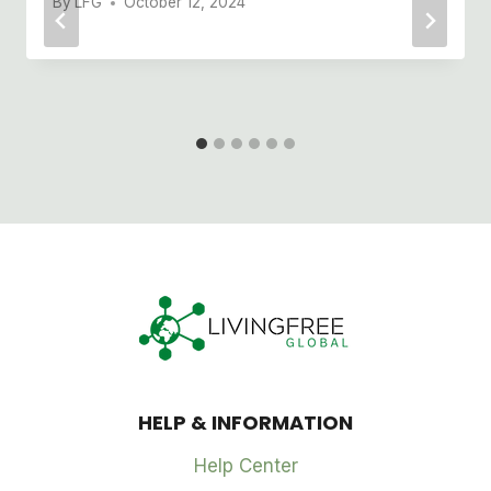
By
LFG
October 12, 2024
HELP & INFORMATION
Help Center