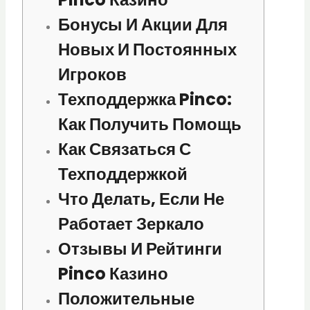
Бонусы И Акции Для
Новых И Постоянных
Игроков
Техподдержка Pinco:
Как Получить Помощь
Как Связаться С
Техподдержкой
Что Делать, Если Не
Работает Зеркало
Отзывы И Рейтинги
Pinco Казино
Положительные